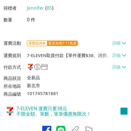
Jennifer
(
85
)
得標者
0
件
數量
運費活動
運費抵用券
驚喜加碼7-11免運
運費規則
7-ELEVEN取貨付款【單件運費$38、消費滿
$1500免運費】、7-ELEVEN取貨不付款
付款方式
【單件運費$38、消費滿$1500免運費】、
面交/自取/不寄送【免運費】
全新品
商品狀況
新北市
所在地區
101745781881
商品編號
7-ELEVEN 運費只要
38
元
不限金額、筆數，筆筆優惠無限次！