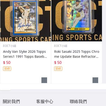
EOCT小鋪
EOCT小鋪
Andy Van Slyke 2026 Topps
Roki Sasaki 2025 Topps Chro
Series1 1991 Topps Baseball
me Update Base Refractor R
Auto Blue /150 游
C 游
$ 50
$ 50
競標
競標
關於我們
客服中心
聯絡我們