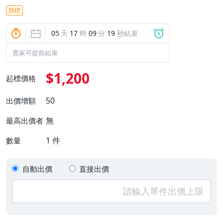
競標
05
天
17
時
09
分
18
秒結束
賣家可提前結束
$1,200
起標價格
50
出價增額
無
最高出價者
1
件
數量
自動出價
直接出價