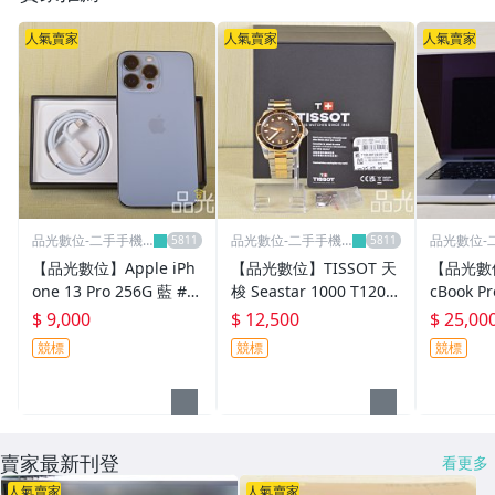
Panasonic/Olympus專區
人氣賣家
人氣賣家
人氣賣家
Leica徠卡專區
Hasselblad哈蘇&旁軸專區
Contax&Rollei專區
Pentax單眼&其它機身鏡頭
品光數位-二手手機
品光數位-二手手機
品光數位-
其他
相機專賣店
相機專賣店
相機專賣
【品光數位】Apple iPh
【品光數位】TISSOT 天
【品光數位
其它
one 13 Pro 256G 藍 #1
梭 Seastar 1000 T1208
cBook Pr
33428
072205100 機械錶 錶徑
G 14吋 
$ 9,000
$ 12,500
$ 25,00
40mm #137588K
循環225次
競標
競標
競標
141377T
賣家最新刊登
看更多
人氣賣家
人氣賣家