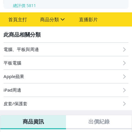
總評價
5811
-
-
首頁主打
商品分類
直播影片
sign
2
電腦、平板與周邊
平板電腦
Apple蘋果
PTCG Pokemon 寶可夢鑑定卡專區
iPad周邊
二手iphone17全系列
皮套/保護套
二手iphone16全系列
商品資訊
出價紀錄
二手iphone15全系列