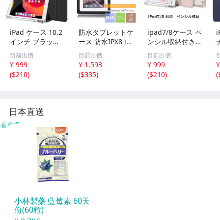
iPad ケース 10.2
防水タブレットケ
ipad7/8ケース ペ
インチ ブラック
ース 防水IPX8 iP
ンシル収納付き 3
ペンシル収納付き
ad iPad mini iPa
つ折り手帳型 10.
目前出價
目前出價
目前出價
三つ折 (2021/202
d air 透明ケース
2インチ ピンク
¥ 999
¥ 1,593
¥ 999
¥
0/2019モデル)第
装着したままカメ
(
$210
)
(
$335
)
(
$210
)
(
9/8/7世代 保護カ
ラ撮影可能 ショ
バー
ルダー付 Rk684
日本直送
看更多
小林製藥 藍莓素 60天
份(60粒)