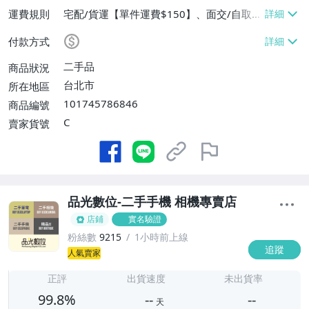
運費規則
宅配/貨運【單件運費$150】、面交/自取/
不寄送【免運費】
付款方式
二手品
商品狀況
台北市
所在地區
101745786846
商品編號
C
賣家貨號
品光數位-二手手機 相機專賣店
店鋪
實名驗證
粉絲數
9215
1小時前上線
追蹤
-
人氣賣家
-
正評
出貨速度
未出貨率
99.8%
--
--
天