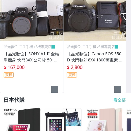
品光數位-二手手機 相機專賣店
品光數位-二手手機 相機專賣店
【品光數位】SONY A1 II 全幅
【品光數位】Canon EOS 550
單機身 快門3XX 公司貨 5010
D 快門數218XX 1800萬畫素 #
萬畫素 #141510T
141787T
$ 167,000
$ 2,800
競標
競標
日本代購
看全部