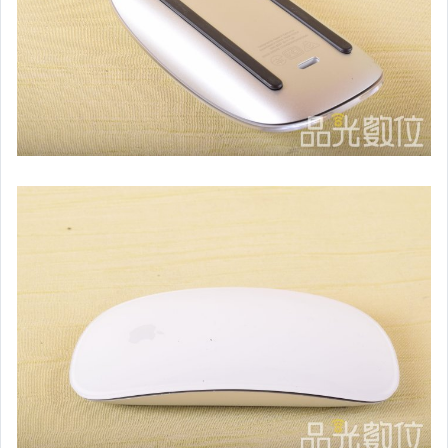
全新&二手筆電 $15001以上
全新&二手筆電 $5001~$15000
全新&二手筆電 $5000以下
桌上型電腦主機 $5001~$20000
桌上型電腦主機 $5000以下
電玩主機&電腦螢幕
RIMOWA、DYSON、名牌精品
投影機&繪圖板&耳機&耳擴
全新/二手數位相機&攝影機
手錶專區
Fujifilm(X系列)