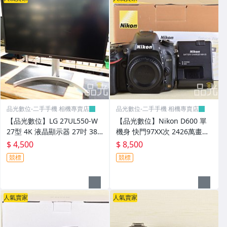
品光數位-二手手機 相機專賣店
品光數位-二手手機 相機專賣店
【品光數位】LG 27UL550-W
【品光數位】Nikon D600 單
27型 4K 液晶顯示器 27吋 384
機身 快門97XX次 2426萬畫素
0x2160 輸入訊號DP*1 HDMI
公司貨 #141864T
$ 4,500
$ 8,500
*1 #141279
競標
競標
人氣賣家
人氣賣家