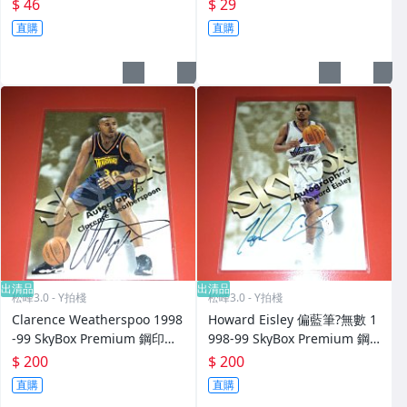
薄 無卡套出 非完美一般保存約
傷? 卡薄 無卡套出 非完美一般
$ 46
$ 29
25年
保存約25年
直購
直購
出清品
出清品
松峰3.0 - Y拍棧
松峰3.0 - Y拍棧
Clarence Weatherspoo 1998
Howard Eisley 偏藍筆?無數 1
-99 SkyBox Premium 鋼印卡
998-99 SkyBox Premium 鋼
面簽名 AUTO Autographics
印卡面簽名 AUTO Autograph
$ 200
$ 200
直接舊卡套出 非完美
ics 直接舊卡套出 非完美
直購
直購