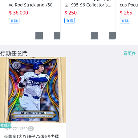
ve Rod Strickland /50
回1995-96 Collector's C
cus Poc
hoice NBA Draft Lotter
卡面黏卡
$ 36,000
$ 250
$ 265
y #D5 非完美 舊卡套出
完美
直購
直購
直購
行動任意門
看更多
收藏品
Y9307211569
低限量!大谷翔平75張!稀少釋