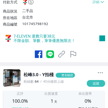
付款方式
二手品
商品狀況
台北市
所在地區
101745798192
商品編號
7-ELEVEN 運費只要
38
元
不限金額、筆數，筆筆優惠無限次！
松峰3.0 - Y拍棧
實名驗證
粉絲數
64
45分鐘前上線
追蹤
1
正評
出貨速度
未出貨率
100.0%
1
0%
天