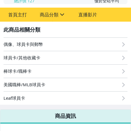
總評價
127
優於全站平均
首頁主打
商品分類
直播影片
sign
2
玩具、模型與公仔
偶像、球員卡與郵幣
偶像、球員卡與郵幣
球員卡/其他收藏卡
棒球卡/職棒卡
美國職棒/MLB球員卡
Leaf球員卡
商品資訊