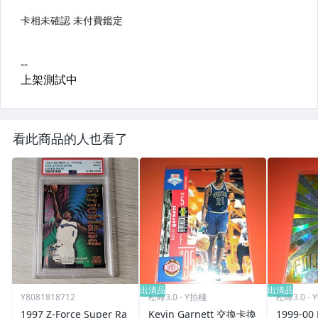
看此商品的人也看了
出清品
出清品
Y8081818712
松峰3.0 - Y拍棧
松峰3.0 -
1997 Z-Force Super Ra
Kevin Garnett 交換卡換
1999-00 