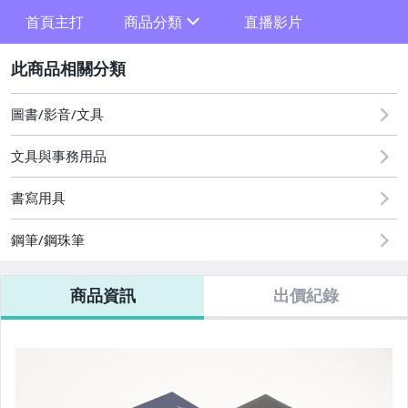
-
首頁主打
商品分類
直播影片
-
sign
2
圖書/影音/文具
K書法字畫、水墨畫
文具與事務用品
A珠寶首飾、貴金屬、骨纇
書寫用具
B翡翠玉石、水晶、琥珀蜜蠟
鋼筆/鋼珠筆
C紫砂壺、茶壺、紫砂文玩
D舊幣、舊鈔、紀念幣
商品資訊
出價紀錄
E文具用品、郵票、書籍
F手錶、眼鏡、配件
G文獻、照片、獎章