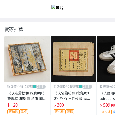
賣家推薦
玖隆蕭松和 挖寶網
玖隆蕭松和 挖寶網
玖隆蕭松和
《玖隆蕭松和 挖寶網E》
《玖隆蕭松和 挖寶網X
《玖隆蕭
蒼珮室 花鳥圖 墨條 套組
G》託拍 早期收藏 民國
adidas
文房之寶 盒裝(13414)
55年 總統蔣中正 國防部
焦糖底 經
$ 120
$ 300
$ 599
9
長蔣經國 勳章證書(0464
配色 德
折扣碼
競標
折扣碼
競標
折扣碼
9X)
US7 (002