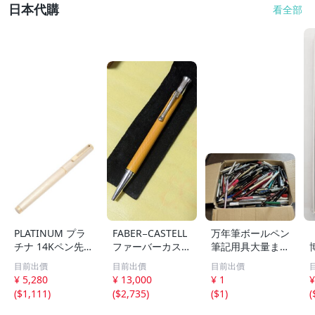
日本代購
看全部
PLATINUM プラ
FABER−CASTELL
万年筆ボールペン
チナ 14Kペン先
ファーバーカステ
筆記用具大量まと
万年筆 ゴールド×
ル伯爵 ギロシェ
め4kgオーバー 万
目前出價
目前出價
目前出價
ホワイト系【いお
サハラ ボールペ
年筆 ボールペン
¥ 5,280
¥ 13,000
¥ 1
¥
き質店】
ン レア色
文房具 筆記用具
(
$1,111
)
(
$2,735
)
(
$1
)
(
未検品