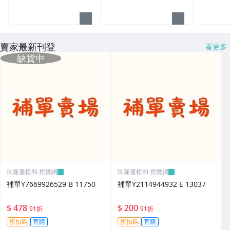
賣家最新刊登
看更多
玖隆蕭松和 挖寶網
玖隆蕭松和 挖寶網
補單Y7669926529 B 11750
補單Y2114944932 E 13037
$ 478
$ 200
91折
91折
折扣碼
直購
折扣碼
直購