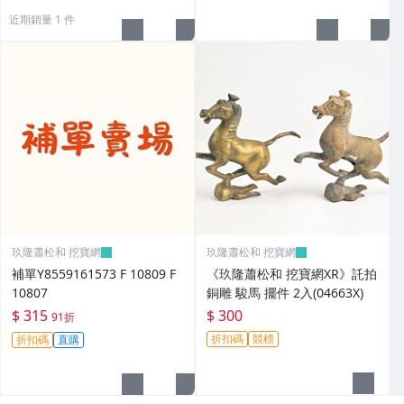
近期銷量 1 件
玖隆蕭松和 挖寶網
玖隆蕭松和 挖寶網
補單Y8559161573 F 10809 F
《玖隆蕭松和 挖寶網XR》託拍
10807
銅雕 駿馬 擺件 2入(04663X)
$ 315
$ 300
91折
折扣碼
競標
折扣碼
直購