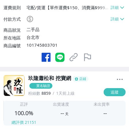
運費規則
宅配/貨運【單件運費$150、消費滿$9999
9免運費】、郵局掛號【單件運費$100、消
付款方式
費滿$99999免運費】、離島配送【單件運
費$120、消費滿$99999免運費】
二手品
商品狀況
台北市
所在地區
101745803701
商品編號
玖隆蕭松和 挖寶網
店鋪
實名驗證
追蹤
粉絲數
8859
1天前上線
-
-
正評
出貨速度
未出貨率
100.0%
--
--
天
總評價
21151