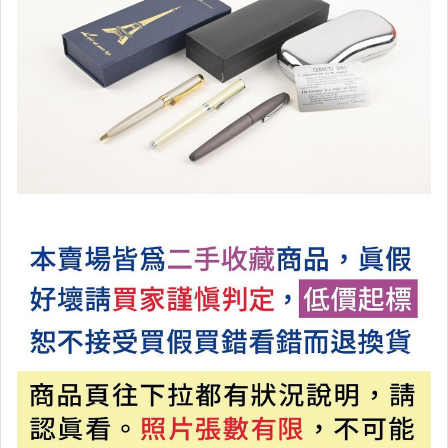
H包包、鞋子、服飾、配件
I 香水、飾品
L/M西畫顏料畫、黏貼畫、印畫
N/O晶礦瑪瑙、石頭、玻璃琉璃
P木頭、漆器、木雕、竹器竹雕
Q陶瓷、紫砂擺件
R金屬、銅器
S玩具、POLY、貝殼、牛角類
U生活、相機、樂器、釣具、運動
T陶瓷碗盤、杯子、湯匙、茶具
廣告區