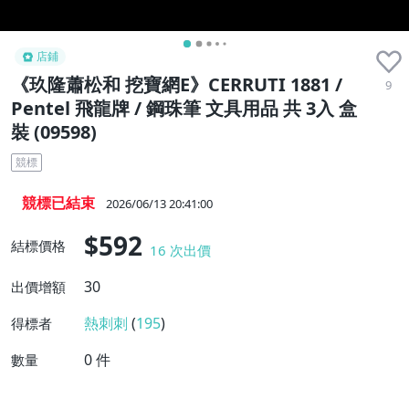
店鋪
《玖隆蕭松和 挖寶網E》CERRUTI 1881 /
9
Pentel 飛龍牌 / 鋼珠筆 文具用品 共 3入 盒
裝 (09598)
競標
競標已結束
2026/06/13 20:41:00
$592
結標價格
16
次出價
30
出價增額
熱刺刺
(
195
)
得標者
0
件
數量