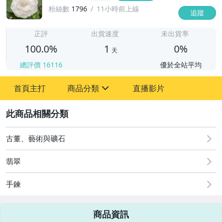
粉絲數
1796
11小時前上線
追蹤
1
正評
出貨速度
未出貨率
100.0%
1
0%
天
總評價
16116
優於全站平均
首頁主打
商品分類
直播影片
sign
2
古董、藝術與礦石
翡翠
福利品(翡翠玉石)
手鍊
加購區(翡翠玉石)
翡翠９９９元以下｜漏價商品
商品資訊