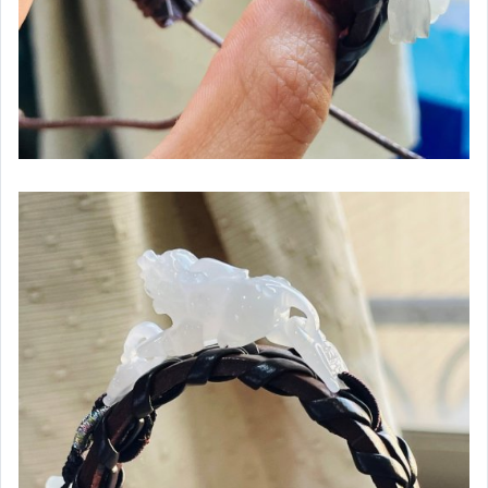
寶藝BONANZA全系列
奈米能量NA-ME沙龍保養品
二手名牌包｜小精品
耳環／耳針／胸針
戒指／玉戒／扳指
手牌／手串／珠鍊
大日如來／阿彌陀佛／寶寶佛
佛公／彌勒佛／大肚佛
觀音／度母／菩薩
媽祖／關公／三太子／玄天上帝／各路神像牌
山水牌／山水擺件