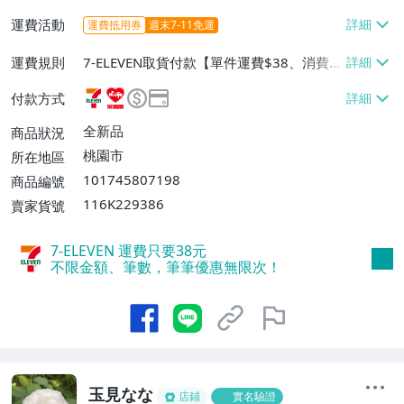
運費活動
運費抵用券
週末7-11免運
運費規則
7-ELEVEN取貨付款【單件運費$38、消費滿
$2000免運費】、萊爾富取貨付款【單件運
付款方式
費$60、消費滿$2000免運費】、宅配/貨運
【單件運費$120、消費滿$2500免運
全新品
商品狀況
費】、離島配送【單件運費$80、消費滿$2
桃園市
所在地區
000免運費】、郵局掛號【單件運費$60、
101745807198
商品編號
消費滿$2000免運費】
116K229386
賣家貨號
7-ELEVEN 運費只要
38
元
不限金額、筆數，筆筆優惠無限次！
玉見なな
店鋪
實名驗證