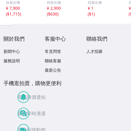
目前出價
目前出價
目前出價
き通る 17ｘ8.5
ｍ 40.5ct と
ュエリー 宝石 総
¥ 7,900
¥ 2,900
¥ 1
¥
ｘ2.4ｍｍ 3.5ct
18.4ｘ13.3ｍｍ
重量約49.0g ヒス
(
$1,715
)
(
$630
)
(
$1
)
(
と 17.6ｘ11
43ct 注意事項
イ HE0806ろ
ｘ2.8ｍｍ 4.5ct
あり 260805
穴なし 260805
關於我們
客服中心
聯絡我們
新聞中心
常見問答
人才招募
服務說明
聯絡客服
最新公告
手機逛拍賣，購物更便利
商品降價通知
買賣即時溝通
商品到貨動態