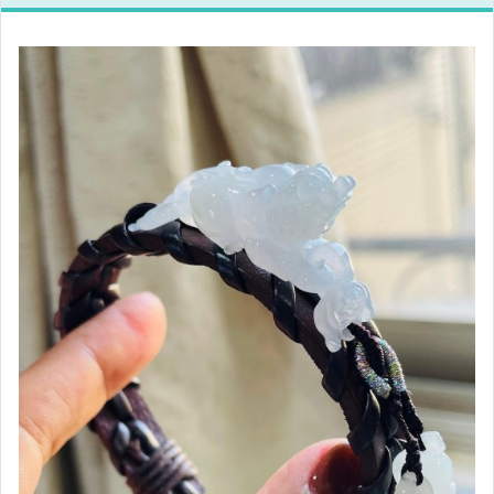
翡翠１０００～２９９９元
翡翠３０００～５９９９元
翡翠６０００～９９９９元
翡翠１００００元以上
翡翠３００００元以上
手鐲／正圈．平安鐲
手鐲／圓條．圓骨鐲
手鐲／貴妃鐲
寶石｜K金｜銀飾
和闐玉／籽料／沁料／白玉
沉香｜線香｜精油