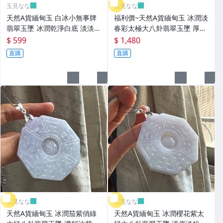
玉見なな
玉見なな
天然A貨緬甸玉 白冰小無事牌
福利價~天然A貨緬甸玉 冰潤淡
翡翠玉墜 冰潤乾淨白底 淡淡綠
春彩太極大八卦翡翠玉墜 厚庄
點綴 小小的 易配戴無壓力
起冰有水頭 紫亮 淡綠帶黃 色
$ 599
$ 1,480
帶灰感
直購
直購
玉見なな
玉見なな
天然A貨緬甸玉 冰潤茄紫俏綠
天然A貨緬甸玉 冰潤櫻花紫太