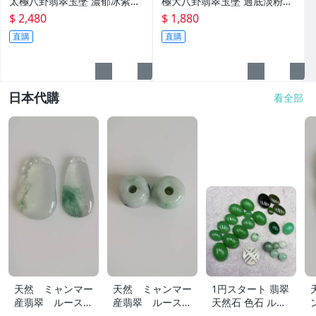
太極八卦翡翠玉墜 濃郁冰紫帶
極大八卦翡翠玉墜 過底淡粉紫
淡綠 色過底顯色紫不失
俏淡綠 肉細厚庄粉粉色滿
$ 2,480
$ 1,880
直購
直購
日本代購
看全部
天然 ミャンマー
天然 ミャンマー
1円スタート 翡翠
産翡翠 ルース
産翡翠 ルース
天然石 色石 ルー
瓜 氷のように透
18ｘ12.8ｍ
ス まとめ 大量 ジ