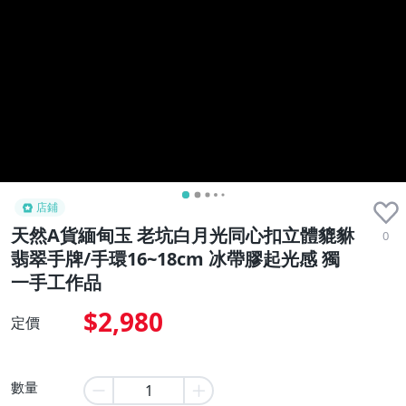
店鋪
天然A貨緬甸玉 老坑白月光同心扣立體貔貅
0
翡翠手牌/手環16~18cm 冰帶膠起光感 獨
一手工作品
$2,980
定價
數量