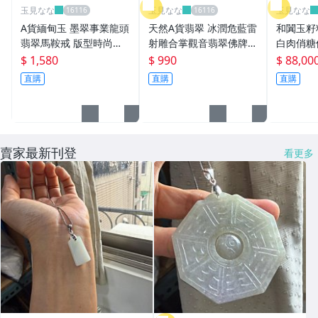
玉見なな
玉見なな
玉見なな
A貨緬甸玉 墨翠事業龍頭
天然A貨翡翠 冰潤危藍雷
和闐玉籽
翡翠馬鞍戒 版型時尚有
射雕合掌觀音翡翠佛牌
白肉俏糖
個性
全透光滿藍綠瓜料 方正
85.8g
$ 1,580
$ 990
$ 88,00
牌形 噴砂影雕精致顯工
蓋巧留皮
直購
直購
直購
上明珠
賣家最新刊登
看更多