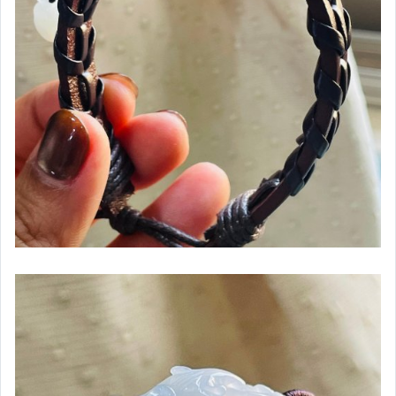
印章
八卦／八破
貔貅
龍牌／龍鳳牌／鳳牌
其它