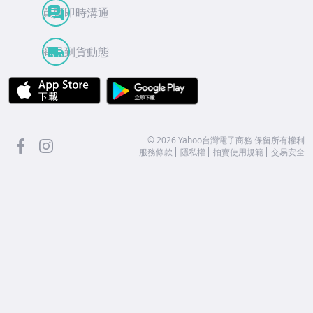
買賣即時溝通
商品到貨動態
APP Store
Google Play
facebook
Instagram
©
2026
Yahoo台灣電子商務 保留所有權利
服務條款
隱私權
拍賣使用規範
交易安全