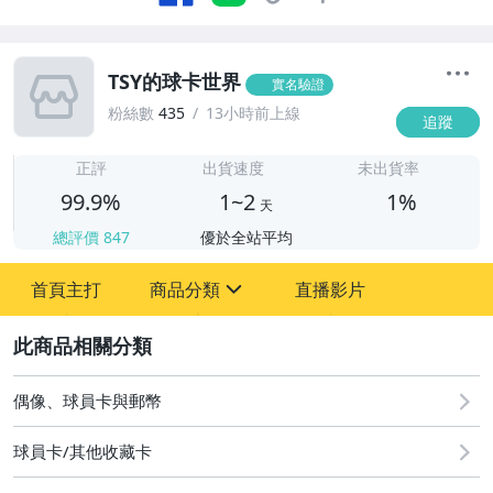
TSY的球卡世界
實名驗證
粉絲數
435
13小時前上線
追蹤
1
正評
出貨速度
未出貨率
99.9%
1~2
1%
天
總評價
847
優於全站平均
首頁主打
商品分類
直播影片
sign
2
偶像、球員卡與郵幣
偶像、球員卡與郵幣
球員卡/其他收藏卡