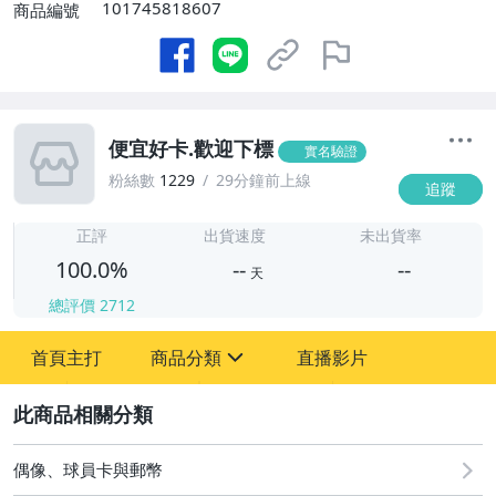
101745818607
商品編號
便宜好卡.歡迎下標
實名驗證
粉絲數
1229
29分鐘前上線
追蹤
-
-
正評
出貨速度
未出貨率
100.0%
--
--
天
總評價
2712
-
首頁主打
商品分類
直播影片
-
sign
偶像、球員卡與郵幣
2
偶像、球員卡與郵幣