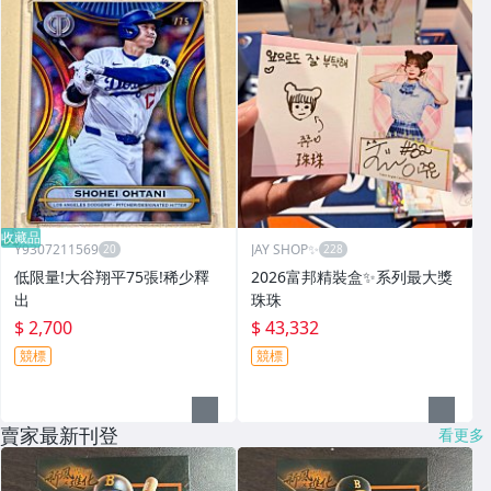
收藏品
Y9307211569
JAY SHOP✨
低限量!大谷翔平75張!稀少釋
2026富邦精裝盒✨系列最大獎
出
珠珠
$ 2,700
$ 43,332
競標
競標
賣家最新刊登
看更多