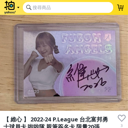
【 維心 】 2022-24 P.League 台北富邦勇
3
士球員卡 啦啦隊 親筆簽名卡 限量20張