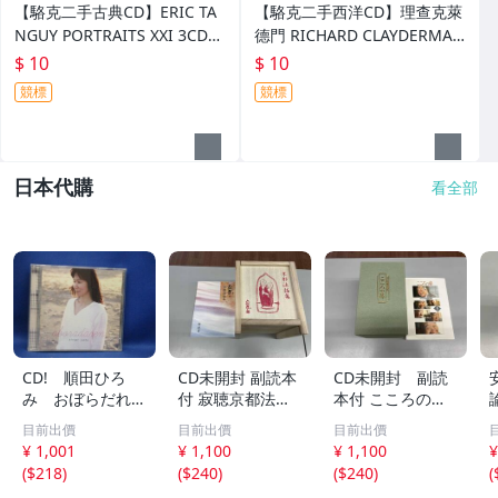
【駱克二手古典CD】ERIC TA
【駱克二手西洋CD】理查克萊
NGUY PORTRAITS XXI 3CD
德門 RICHARD CLAYDERMAN
全新未拆
DESPERADO 鋼琴演奏 亡命之
$ 10
$ 10
徒 全新未拆
競標
競標
日本代購
看全部
CD! 順田ひろ
CD未開封 副読本
CD未開封 副読
み おぼらだれ
付 寂聴京都法話
本付 こころの
ん 帯付き OM
集 ユーキャン
扉 河合隼雄講話
目前出價
目前出價
目前出價
CD-16 42405
集
¥ 1,001
¥ 1,100
¥ 1,100
¥
(
$218
)
(
$240
)
(
$240
)
(