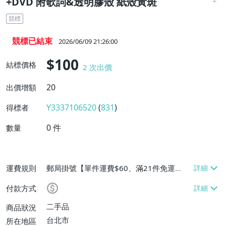
+DVD 附歌詞&透明膠殼 紙殼黃斑
競標
競標已結束
2026/06/09 21:26:00
$100
結標價格
2
次出價
20
出價增額
Y3337106520
(
831
)
得標者
0
件
數量
運費規則
郵局掛號【單件運費$60、滿21件免運
費】、大型/超重物品運送【單件運費$80、
付款方式
滿21件免運費】、面交/自取/不寄送【免運
費】、跨國寄送【單件運費$170、消費滿
二手品
商品狀況
$100000免運費】
台北市
所在地區