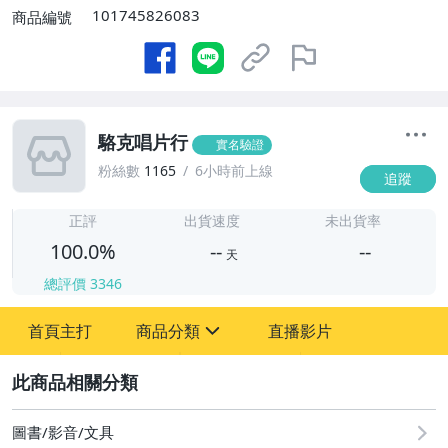
101745826083
商品編號
駱克唱片行
實名驗證
粉絲數
1165
6小時前上線
追蹤
-
-
正評
出貨速度
未出貨率
100.0%
--
--
天
總評價
3346
-
首頁主打
商品分類
直播影片
-
sign
圖書/影音/文具
2
玩具、模型與公仔
圖書/影音/文具