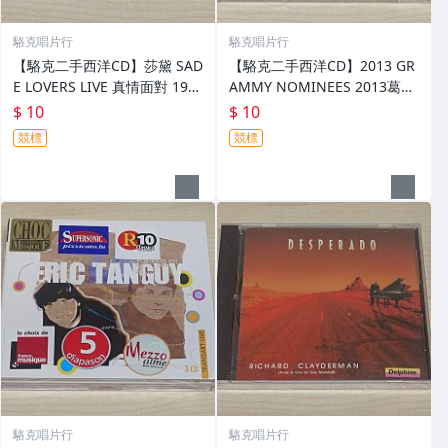
駱克唱片行
駱克唱片行
【駱克二手西洋CD】莎黛 SAD
【駱克二手西洋CD】2013 GR
E LOVERS LIVE 真情面對 198
AMMY NOMINEES 2013葛萊
4-2000情歌精選 中英歌詞壓痕
美的喝采 全新未拆
$ 10
$ 10
側標黃斑&黏在外殼 專輯頁黃
競標
競標
斑&霉點
駱克唱片行
駱克唱片行