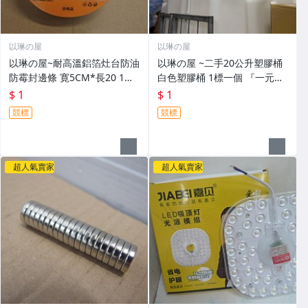
以琳の屋
以琳の屋
以琳の屋~耐高溫鋁箔灶台防油
以琳の屋 ~二手20公升塑膠桶
防霉封邊條 寛5CM*長20 1捲
白色塑膠桶 1標一個 『一元起
『一元起標』-B2-4(ZZ5850)1
標 』(xXXX2)3
$ 1
$ 1
@
競標
競標
超人氣賣家
超人氣賣家