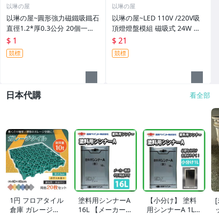
以琳の屋
以琳の屋
以琳の屋~圓形強力磁鐵吸鐵石
以琳の屋~LED 110V /220V吸
直徑1.2*厚0.3公分 20個一賣
頂燈燈盤模組 磁吸式 24W 白
『一元起標』---B3-(ZZ3581)
光 『 一元起標』-D2-18(ZZ39
$ 1
$ 21
45)1
競標
競標
日本代購
看全部
1円 フロアタイル
塗料用シンナーA
【小分け】 塗料
倉庫 ガレージタ
16L 【メーカー直
用シンナーA 1L
イル タイル ガレ
送便/代引不可】
【メーカー直送
5