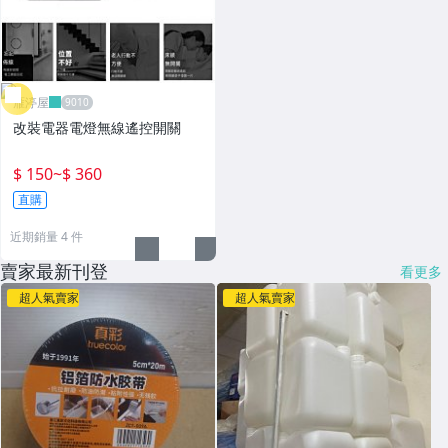
雁渟屋
改裝電器電燈無線遙控開關
$ 150
~
$ 360
直購
近期銷量 4 件
賣家最新刊登
看更多
超人氣賣家
超人氣賣家