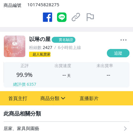
101745828275
商品編號
以琳の屋
實名驗證
粉絲數
2427
6小時前上線
追蹤
超人氣賣家
-
-
正評
出貨速度
未出貨率
99.9%
--
--
天
總評價
6357
-
首頁主打
商品分類
直播影片
-
sign
圖書/影音/文具
2
汽機車精品百貨
居家、家具與園藝