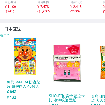
目前出價
目前出價
目前出價
ージマット 床タ
日本ペイント 塗
便/代引不可】 日
¥ 1,100
¥ 7,478
¥ 2,418
¥
イル ガレージ 床
料 Z03
本ペイント 塗料
(
$241
)
(
$1,637
)
(
$530
)
(
マット フロアマ
Z25
ット 車庫 駐車場
20枚セット wk02
7
日本直送
看更多
萬代BANDAI 防蟲貼
片 麵包超人 45枚入
¥ 648
SHO-BI粧美堂 星之卡
金鳥KI
$ 132
比 瀏海吸油面紙
環 大人