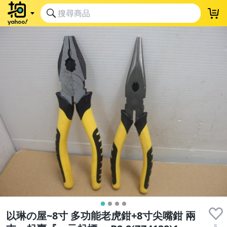
以琳の屋~8寸 多功能老虎鉗+8寸尖嘴鉗 兩
5