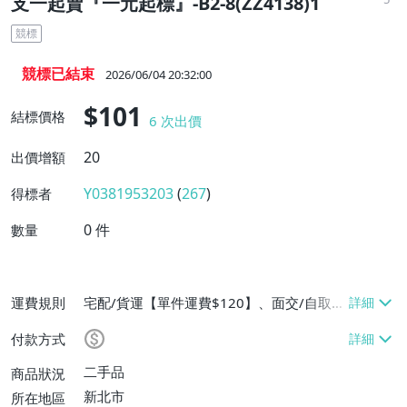
支一起賣『一元起標』-B2-8(ZZ4138)1
競標
競標已結束
2026/06/04 20:32:00
$101
結標價格
6
次出價
20
出價增額
Y0381953203
(
267
)
得標者
0
件
數量
運費規則
宅配/貨運【單件運費$120】、面交/自取/
不寄送【免運費】、郵局掛號【單件運費$7
付款方式
0】
二手品
商品狀況
新北市
所在地區