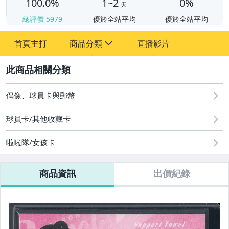
100.0%
1~2
0%
天
總評價
5979
優於全站平均
優於全站平均
首頁主打
商品分類
直播影片
sign
2
成人專區
玩具、模型與公仔
偶像、球員卡與郵幣
偶像、球員卡與郵幣
球員卡/其他收藏卡
啦啦隊/女孩卡
商品資訊
出價紀錄