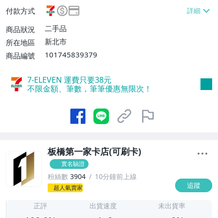
件或消費滿$3000免運費】、7-ELEVEN取
付款方式
貨不付款【單件運費$38】、郵局掛號【單
件運費$55、滿20件免運費】、面交/自取/
二手品
商品狀況
不寄送【免運費】
新北市
所在地區
101745839379
商品編號
7-ELEVEN 運費只要
38
元
不限金額、筆數，筆筆優惠無限次！
板橋第一家卡店(可刷卡)
實名驗證
粉絲數
3904
10分鐘前上線
追蹤
1
超人氣賣家
正評
出貨速度
未出貨率