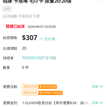
啦隊 卡洛琳 毛巾卡 限量20/20張
競標
品項如圖 可接受在下標
競標已結束
2026/06/07 23:33:00
$307
結標價格
11
次出價
20
出價增額
Y6930010067
(
108
)
得標者
0
件
數量
運費活動
運費抵用券
驚喜$99免運
運費抵用券
實店賣家199免運
運費規則
7-ELEVEN取貨付款【單件運費$38、滿20