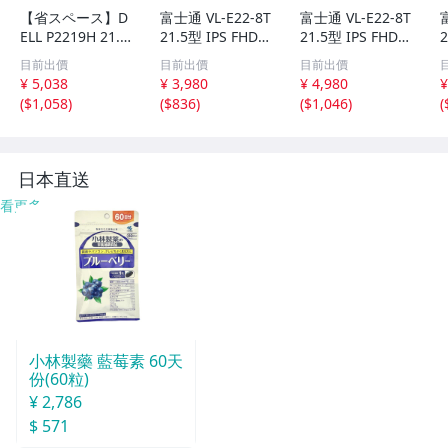
【省スペース】D
富士通 VL-E22-8T
富士通 VL-E22-8T
ELL P2219H 21.5
21.5型 IPS FHDモ
21.5型 IPS FHDモ
2
型 IPS液晶モニタ
ニター ワイド デ
ニター ワイド デ
目前出價
目前出價
目前出價
ー MFF 3辺極細
ィスプレイ 1920
ィスプレイ 1920
¥ 5,038
¥ 3,980
¥ 4,980
¥
フレーム HDMI/
x1080 D-Sub DVI
x1080 D-Sub DVI
x
(
$1,058
)
(
$836
)
(
$1,046
)
(
DP/VGA デル純正
Displayport 中古
Displayport 中古
D
マイクロPC収納
液晶モニター 送
液晶モニター 送
一体型スタンド付
料無料②
料無料
日本直送
看更多
小林製藥 藍莓素 60天
份(60粒)
¥ 2,786
$ 571