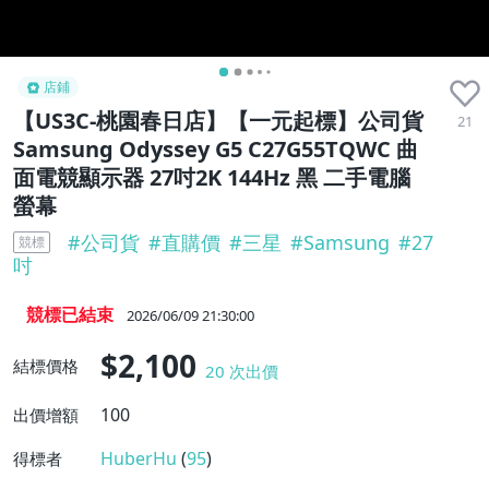
店鋪
【US3C-桃園春日店】【一元起標】公司貨
21
Samsung Odyssey G5 C27G55TQWC 曲
面電競顯示器 27吋2K 144Hz 黑 二手電腦
螢幕
#
公司貨
#
直購價
#
三星
#
Samsung
#
27
競標
吋
競標已結束
2026/06/09 21:30:00
$2,100
結標價格
20
次出價
100
出價增額
HuberHu
(
95
)
得標者