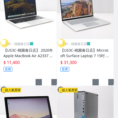
US3C - 桃園春日店
US3C - 桃園春日店
【US3C-桃園春日店】 2020年
【US3C-桃園春日店】Micros
Apple MacBook Air A2337 R
oft Surface Laptop 7 15吋 觸
etina 13吋 M1 8C7G 8G 256
控螢幕 Snapdragon X1E8010
$ 11,400
$ 31,300
G SSD 銀
0 16G 256G SSD
直購
直購
超人氣賣家
超人氣賣家