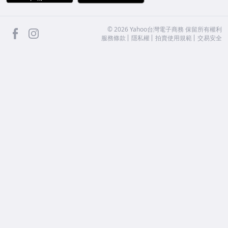
facebook
Instagram
©
2026
Yahoo台灣電子商務 保留所有權利
服務條款
隱私權
拍賣使用規範
交易安全