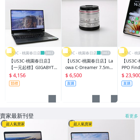
US3C - 桃園春日店
US3C - 桃園春日店
US3C - 
【US3C-桃園春日店】
【US3C-桃園春日店】La
【US3C
【一元起標】GIGABYTE
owa C-Dreamer 7.5mm
PPO Fin
AERO 15X V8 15吋 FHD
F2 For Olympus 輕量無
16G 512
$ 4,156
$ 6,500
$ 23,90
i7-8750H 16G 512G GT
人機版 二手鏡頭
12吋 I
競標
直購
直購
X 1070 8G 黑
手機 二
賣家最新刊登
看更多
超人氣賣家
超人氣賣家