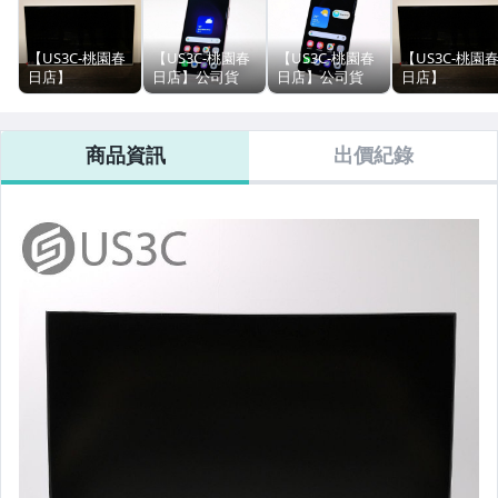
桌上型電腦 (iMac 20 & 24吋)
【US3C-桃園春
【US3C-桃園春
【US3C-桃園春
【US3C-桃園
日店】
日店】公司貨
日店】公司貨
日店】
液晶顯示器
Samsung
Samsung
Samsung
Samsung
FollowMe 4K 移
Galaxy S23 SM-
Galaxy S25
FollowMe 4K 
筆記型電腦 (MacBook Pro 13 &14吋)
動式智慧聯網螢
S9110 8G 256G
Edge SM-S9370
動式智慧聯網
商品資訊
出價紀錄
幕組
5G 夜櫻紫 6.1 吋
12G 512G 5G 鈦
幕組
S43FM703UC
5000 萬畫素 二
輕黑 6.7 吋 2 億
S43FM703UC
筆記型電腦 (MacBook Air)
43吋 4K + 立架
手手機
畫素
43吋 4K + 立架
白
白
筆記型電腦 (ASUS)
筆記型電腦 (Lenovo)
筆記型電腦 (Microsoft Surface系列)
筆記型電腦 (其他品牌)
運動&智慧手錶 (Apple Watch)
運動&智慧手錶 (GARMIN)
運動&智慧手錶 (其他品牌)