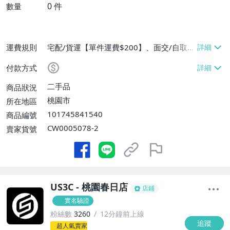
0
件
數量
運費規則
宅配/貨運【單件運費$200】、面交/自取/
不寄送【免運費】
付款方式
二手品
商品狀況
桃園市
所在地區
101745841540
商品編號
CW0005078-2
賣家貨號
US3C - 桃園春日店
店鋪
實名驗證
粉絲數
3260
12分鐘前上線
追蹤
-
超人氣賣家