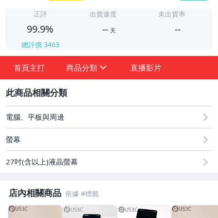
-
正評
出貨速度
未出貨率
99.9%
--
--
天
總評價
3463
-
-
首頁主打
商品分類
直播影片
sign
2
電腦、平板與周邊
螢幕
27吋(含以上)液晶螢幕
★★★ 一元起標優惠專區 ★★★
店內相關商品
品牌周邊專區 (Apple)
桌上型電腦 (其他CPU主機)