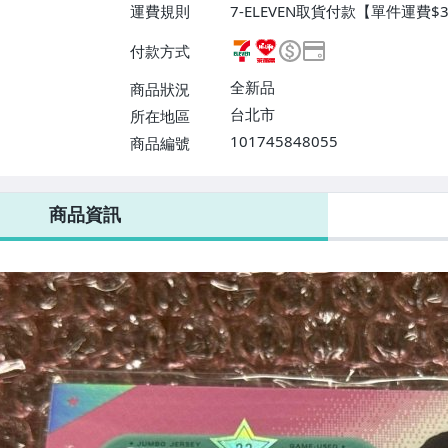
運費規則
7-ELEVEN取貨付款【單件運費$3
N取貨不付款【單件運費$38】
付款方式
滿$10000免運費】、郵局掛號【
費】、面交/自取/不寄送【免運
全新品
商品狀況
台北市
所在地區
101745848055
商品編號
7-ELEVEN 運費只要
38
元
不限金額、筆數，筆筆優惠無限次！
商品資訊