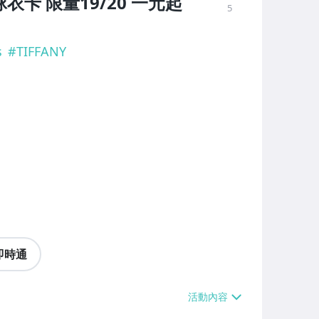
實戰球衣卡 限量19/20 一元起
5
s
#
TIFFANY
即時通