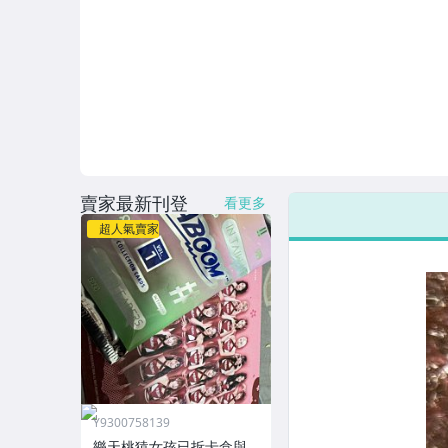
賣家最新刊登
看更多
超人氣賣家
Y9300758139
樂天桃猿女孩已拆卡盒與