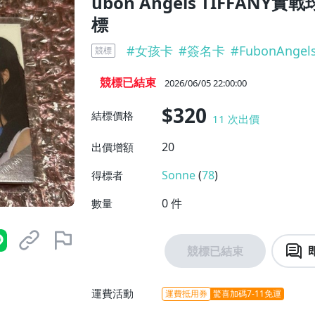
ubon Angels TIFFANY
標
#
女孩卡
#
簽名卡
#
FubonAngel
競標
競標已結束
2026/06/05 22:00:00
$320
結標價格
11
次出價
20
出價增額
Sonne
(
78
)
得標者
0
件
數量
競標已結束
運費活動
運費抵用券
驚喜加碼7-11免運