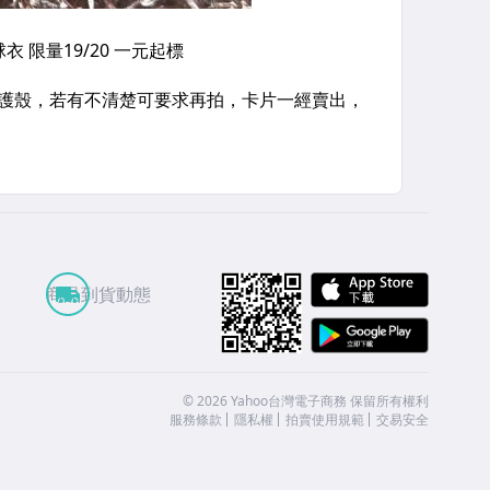
APP St
商品到貨動態
Google
©
2026
Yahoo台灣電子商務 保留所有權利
服務條款
隱私權
拍賣使用規範
交易安全