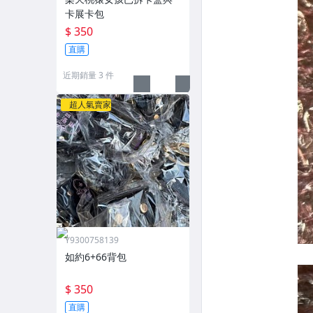
卡展卡包
$ 350
直購
近期銷量 3 件
超人氣賣家
Y9300758139
如約6+66背包
$ 350
直購