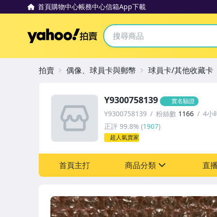
首頁
購物中心
帳務中心
信箱
App下載
Yahoo拍賣
拍賣
偶像、球員卡與郵幣
球員卡/其他收藏卡
Y9300758139
實名驗證
Y9300758139
粉絲數
1166
4小
正評
99.8%
(
1907
)
超人氣賣家
首頁主打
商品分類
直
sign
偶像、球員卡與郵幣
女包精品與女鞋