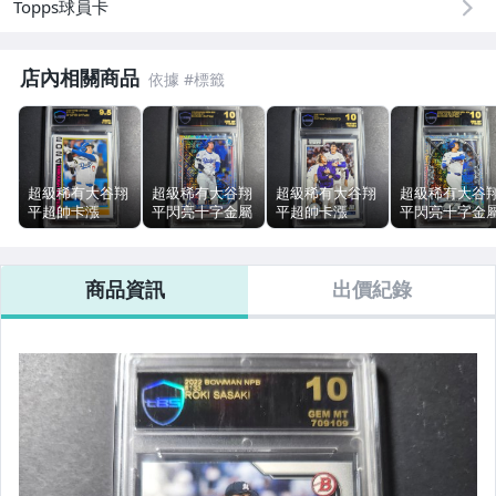
Topps球員卡
店內相關商品
超級稀有大谷翔
超級稀有大谷翔
超級稀有大谷翔
超級稀有大谷
平超帥卡漲
平閃亮十字金屬
平超帥卡漲
平閃亮十字金
(2025TOPPS)頂
超帥卡漲
(2026TOPPS)頂
超帥卡漲
級黑金雷射標
(2025BOWMAN
級黑金雷射標
(2026BOWMA
tBS9.5級鑑定卡
CHROME)頂級
tBS10級鑑定卡
CHROME)頂級
商品資訊
出價紀錄
品號3290
黑金雷射標
品號3130
黑金雷射標
tBS10級鑑定卡
tBS10級鑑定卡
品號3145
品號3143