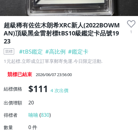
收藏品
超級稀有佐佐木朗希XRC新人(2022BOWM
1
AN)頂級黑金雷射標tBS10級鑑定卡品號19
23
#
tBS鑑定
#
高比例
#
鑑定卡
競標
1元起標.立即成立訂單享郵寄免運.今日限定活動.
競標已結束
2026/06/07 23:56:00
$111
結標價格
4
次出價
20
出價增額
喃喃
(
830
)
得標者
0
件
數量