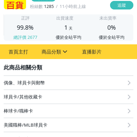
追蹤
粉絲數
1285
11小時前上線
1
正評
出貨速度
未出貨率
99.8%
1
0%
天
總評價
2677
優於全站平均
優於全站平均
首頁主打
商品分類
直播影片
sign
2
偶像、球員卡與郵幣
偶像、球員卡與郵幣
球員卡/其他收藏卡
棒球卡/職棒卡
美國職棒/MLB球員卡