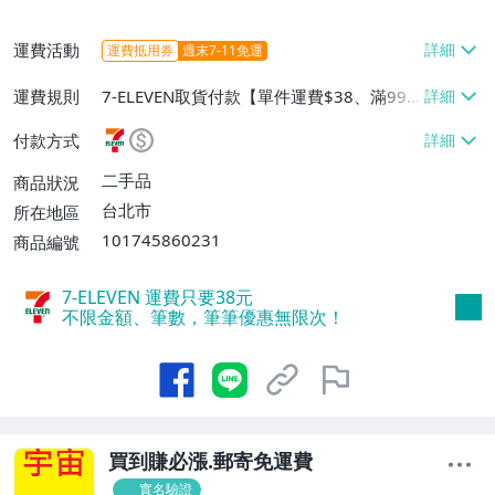
運費活動
運費抵用券
週末7-11免運
運費規則
7-ELEVEN取貨付款【單件運費$38、滿999
件或消費滿$999999免運費】、7-ELEVEN
付款方式
取貨不付款【單件運費$38、滿999件或消
費滿$999999免運費】、郵局掛號【免運
二手品
商品狀況
費】
台北市
所在地區
101745860231
商品編號
7-ELEVEN 運費只要
38
元
不限金額、筆數，筆筆優惠無限次！
買到賺必漲.郵寄免運費
實名驗證