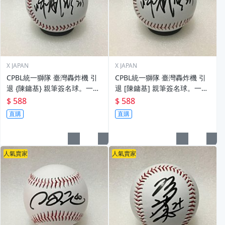
X JAPAN
X JAPAN
CPBL統一獅隊 臺灣轟炸機 引
CPBL統一獅隊 臺灣轟炸機 引
退 {陳鏞基} 親筆簽名球。一般
退 [陳鏞基] 親筆簽名球。一般
空白簽名棒球上.1
空白簽名棒球上.0
$ 588
$ 588
直購
直購
人氣賣家
人氣賣家