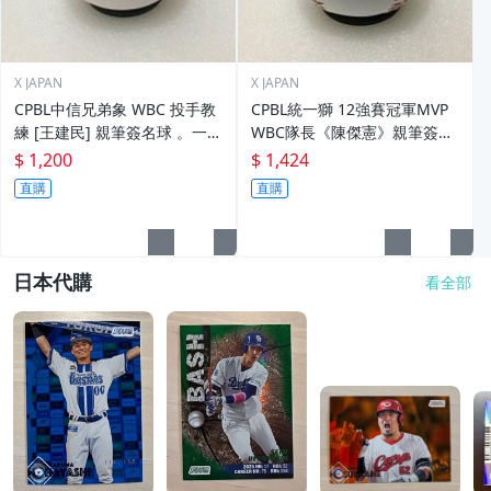
X JAPAN
X JAPAN
CPBL中信兄弟象 WBC 投手教
CPBL統一獅 12強賽冠軍MVP
練 [王建民] 親筆簽名球 。一般
WBC隊長《陳傑憲》親筆簽名
空白簽名棒球上.1
球。一般空白簽名棒球上.1
$ 1,200
$ 1,424
直購
直購
日本代購
看全部