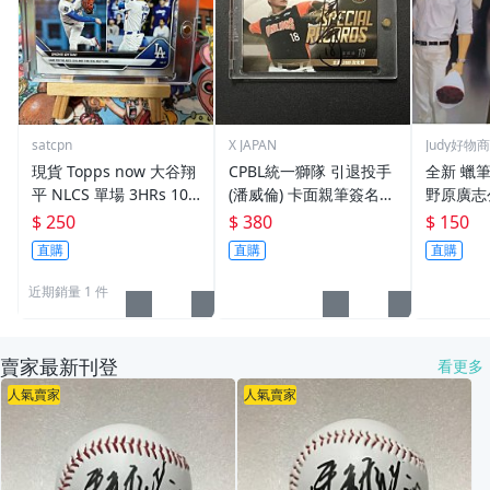
satcpn
X JAPAN
Judy好物
現貨 Topps now 大谷翔
CPBL統一獅隊 引退投手
全新 蠟
平 NLCS 單場 3HRs 10K
(潘威倫) 卡面親筆簽名
野原廣志公
s 附卡磚
卡。生涯最多先發 簽名
150元~
$ 250
$ 380
$ 150
球卡 球員卡.2
直購
直購
直購
近期銷量 1 件
賣家最新刊登
看更多
人氣賣家
人氣賣家