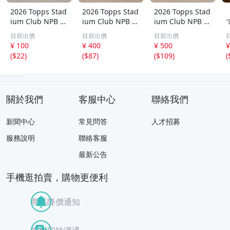
2026 Topps Stad
2026 Topps Stad
2026 Topps Stad
ium Club NPB 林
ium Club NPB 上
ium Club NPB 広
琢真 横浜DeNAベ
林誠知 BASH 99
島東洋カープ 末
目前出價
目前出價
目前出價
イスターズ 150枚
シリ パラレルカ
包昇大 25枚限定
T
¥ 100
¥ 400
¥ 500
¥
限定 シリアルカ
ード 中日ドラゴ
パラレル
(
$22
)
(
$87
)
(
$109
)
(
ード
ンズ
J
k
關於我們
客服中心
聯絡我們
新聞中心
常見問答
人才招募
服務說明
聯絡客服
最新公告
手機逛拍賣，購物更便利
商品降價通知