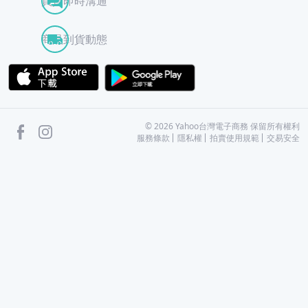
買賣即時溝通
商品到貨動態
APP Store
Google Play
facebook
Instagram
©
2026
Yahoo台灣電子商務 保留所有權利
服務條款
隱私權
拍賣使用規範
交易安全