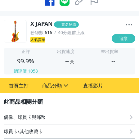
X JAPAN
實名驗證
粉絲數
616
40分鐘前上線
追蹤
人氣賣家
-
-
正評
出貨速度
未出貨率
99.9%
--
--
天
總評價
1058
-
首頁主打
商品分類
直播影片
-
sign
玩具、模型與公仔
2
偶像、球員卡與郵幣
偶像、球員卡與郵幣
運動、戶外與休閒
球員卡/其他收藏卡