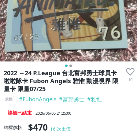
2022 ～24 P.League 台北富邦勇士球員卡
10
啦啦隊卡 Fubon Angels 雅惟 動漫視界 限
量卡 限量07/25
#
FubonAngels
#
富邦勇士
#
雅惟
競標
競標已結束
2026/06/05 21:25:00
$470
結標價格
16
次出價