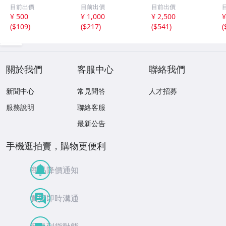
有 249枚限定
有 40枚限定
MIER EDITION
目前出價
目前出價
目前出價
シリアルカード
シリアルカード
堂林翔太 /5枚限
¥ 500
¥ 1,000
¥ 2,500
¥
パドレス
パドレス
定 デコモリ緑箔
(
$109
)
(
$217
)
(
$541
)
(
サインカード #D
S-C05 エポック
關於我們
客服中心
聯絡我們
新聞中心
常見問答
人才招募
服務說明
聯絡客服
最新公告
手機逛拍賣，購物更便利
商品降價通知
買賣即時溝通