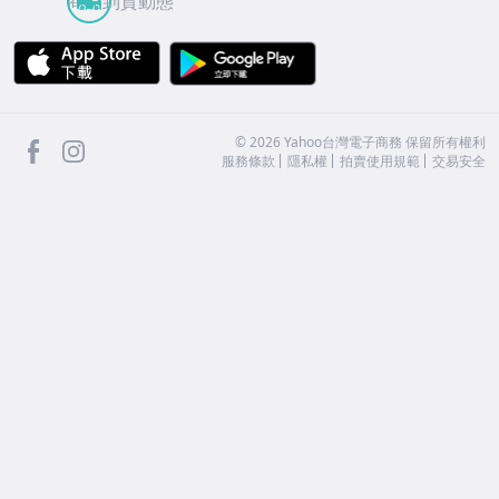
商品到貨動態
APP Store
Google Play
facebook
Instagram
©
2026
Yahoo台灣電子商務 保留所有權利
服務條款
隱私權
拍賣使用規範
交易安全