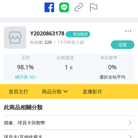
Y2020863178
實名驗證
粉絲數
226
17小時前上線
追蹤
1
正評
出貨速度
未出貨率
98.1%
1
0%
天
總評價
361
優於全站平均
首頁主打
商品分類
直播影片
sign
2
偶像、球員卡與郵幣
偶像、球員卡與郵幣
球員卡/其他收藏卡