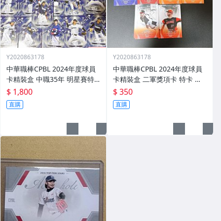
Y2020863178
Y2020863178
中華職棒CPBL 2024年度球員
中華職棒CPBL 2024年度球員
卡精裝盒 中職35年 明星賽特
卡精裝盒 二軍獎項卡 特卡 一
卡 全套62張不重複 周思齊 王
套 共十張 劉家翔 林耀煌 溫展
$ 1,800
$ 350
威晨 詹子賢 江坤宇 陳傑憲 陳
樂 藍愷青 黃柏豪 張士綸 凱力
直購
直購
晨威 陳重羽 林安可 戴培峰 等
士