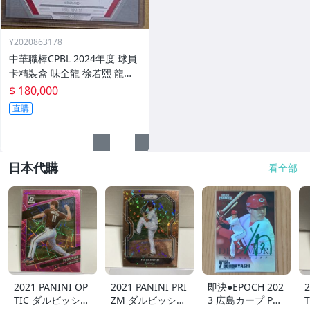
Y2020863178
中華職棒CPBL 2024年度 球員
卡精裝盒 味全龍 徐若熙 龍之
子 A級球星三折頁簽名書卡 親
$ 180,000
簽 大PATCH 交換卡 限5張 超
直購
大獎 軟體銀行鷹 旅日強投
日本代購
看全部
2021 PANINI OP
2021 PANINI PRI
即決●EPOCH 202
2
TIC ダルビッシュ
ZM ダルビッシュ
3 広島カープ PRE