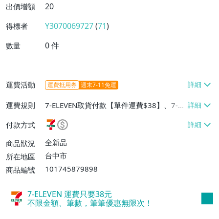
20
出價增額
Y3070069727
(
71
)
得標者
0
件
數量
運費活動
運費抵用券
週末7-11免運
運費規則
7-ELEVEN取貨付款【單件運費$38】、7-EL
EVEN取貨不付款【單件運費$38】、郵局掛
付款方式
號【單件運費$60】
全新品
商品狀況
台中市
所在地區
101745879898
商品編號
7-ELEVEN 運費只要
38
元
不限金額、筆數，筆筆優惠無限次！