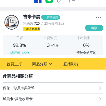
吉米卡舖
實名驗證
粉絲數
725
25分鐘前上線
追蹤
超人氣賣家
3
正評
出貨速度
未出貨率
99.8%
3~4
0%
天
總評價
1229
優於全站平均
首頁主打
商品分類
直播影片
sign
2
偶像、球員卡與郵幣
偶像、球員卡與郵幣
球員卡/其他收藏卡