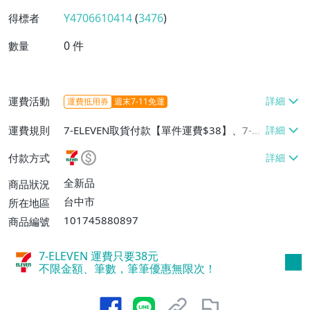
Y4706610414
(
3476
)
得標者
0
件
數量
運費活動
運費抵用券
週末7-11免運
運費規則
7-ELEVEN取貨付款【單件運費$38】、7-EL
EVEN取貨不付款【單件運費$38】、郵局掛
付款方式
號【單件運費$80】
全新品
商品狀況
台中市
所在地區
101745880897
商品編號
7-ELEVEN 運費只要
38
元
不限金額、筆數，筆筆優惠無限次！