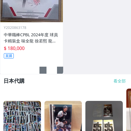
Y2020863178
中華職棒CPBL 2024年度 球員
卡精裝盒 味全龍 徐若熙 龍之
子 A級球星三折頁簽名書卡 親
$ 180,000
簽 大PATCH 交換卡 限5張 超
直購
大獎 軟體銀行鷹 旅日強投
日本代購
看全部