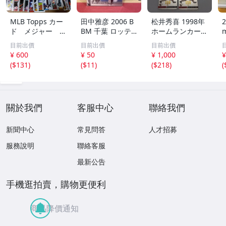
MLB Topps カー
田中雅彦 2006 B
松井秀喜 1998年
2
ド メジャー 1
BM 千葉 ロッテ
ホームランカード
00枚 2
マリーンズ トレ
150号 記念カード
m
目前出價
目前出價
目前出價
カ プロ野球 カー
3枚セット 読売ジ
h
¥ 600
¥ 50
¥ 1,000
¥
ド M37 スポーツ
ャイアンツ 日本
(
$131
)
(
$11
)
(
$218
)
(
アスリート トレ
テレビ 劇空間プ
ーディングカード
ロ野球
NPB
關於我們
客服中心
聯絡我們
新聞中心
常見問答
人才招募
服務說明
聯絡客服
最新公告
手機逛拍賣，購物更便利
商品降價通知