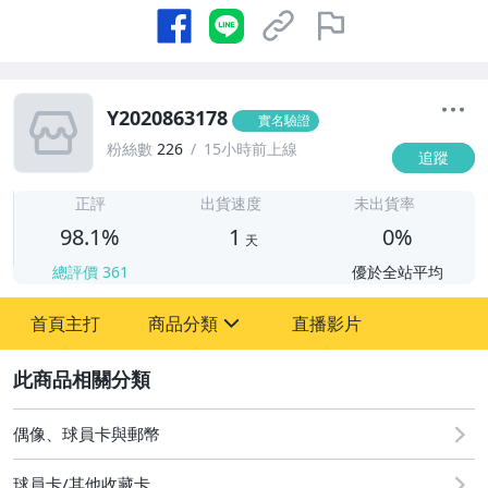
Y2020863178
實名驗證
粉絲數
226
15小時前上線
追蹤
1
正評
出貨速度
未出貨率
98.1%
1
0%
天
總評價
361
優於全站平均
首頁主打
商品分類
直播影片
sign
2
偶像、球員卡與郵幣
偶像、球員卡與郵幣
球員卡/其他收藏卡