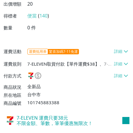
20
出價增額
便當
(
140
)
得標者
0
件
數量
運費活動
運費抵用券
驚喜加碼7-11免運
運費規則
7-ELEVEN取貨付款【單件運費$38】、7-EL
EVEN取貨不付款【單件運費$38】、郵局掛
付款方式
號【單件運費$60】
全新品
商品狀況
台中市
所在地區
101745883388
商品編號
7-ELEVEN 運費只要
38
元
不限金額、筆數，筆筆優惠無限次！