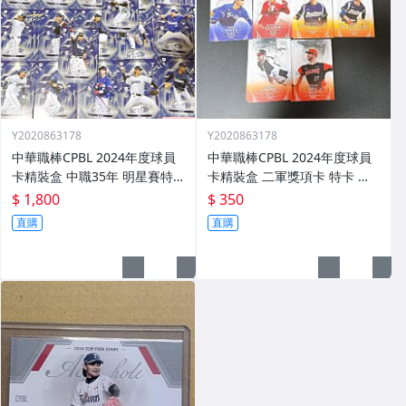
Y2020863178
Y2020863178
中華職棒CPBL 2024年度球員
中華職棒CPBL 2024年度球員
卡精裝盒 中職35年 明星賽特
卡精裝盒 二軍獎項卡 特卡 一
卡 全套62張不重複 周思齊 王
套 共十張 劉家翔 林耀煌 溫展
$ 1,800
$ 350
威晨 詹子賢 江坤宇 陳傑憲 陳
樂 藍愷青 黃柏豪 張士綸 凱力
直購
直購
晨威 陳重羽 林安可 戴培峰 等
士