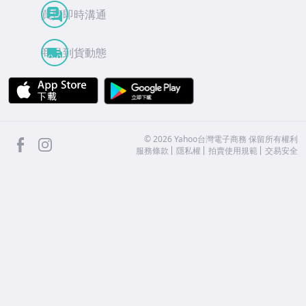
買賣即時溝通
商品到貨動態
APP Store
Google Play
facebook
Instagram
©
2026
Yahoo台灣電子商務 保留所有權利
服務條款
隱私權
拍賣使用規範
交易安全