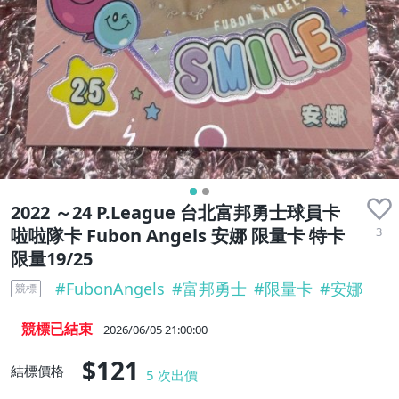
2022 ～24 P.League 台北富邦勇士球員卡
3
啦啦隊卡 Fubon Angels 安娜 限量卡 特卡
限量19/25
#
FubonAngels
#
富邦勇士
#
限量卡
#
安娜
競標
競標已結束
2026/06/05 21:00:00
$121
結標價格
5
次出價