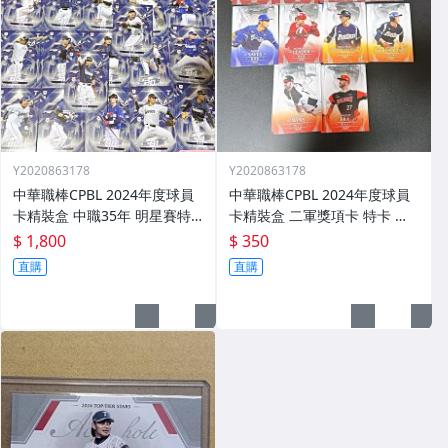
Y2020863178
Y2020863178
中華職棒CPBL 2024年度球員
中華職棒CPBL 2024年度球員
卡精裝盒 中職35年 明星賽特
卡精裝盒 二軍獎項卡 特卡 一
卡 全套62張不重複 周思齊 王
套 共十張 劉家翔 林耀煌 溫展
$ 1,800
$ 350
威晨 詹子賢 江坤宇 陳傑憲 陳
樂 藍愷青 黃柏豪 張士綸 凱力
直購
直購
晨威 陳重羽 林安可 戴培峰 等
士