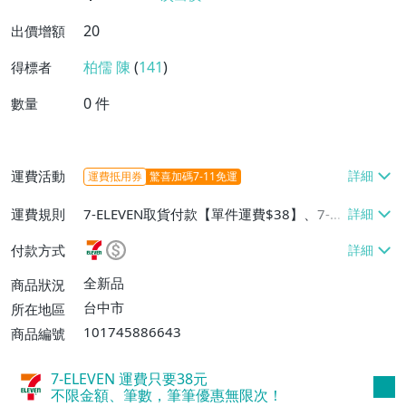
20
出價增額
柏儒 陳
(
141
)
得標者
0
件
數量
運費活動
運費抵用券
驚喜加碼7-11免運
運費規則
7-ELEVEN取貨付款【單件運費$38】、7-EL
EVEN取貨不付款【單件運費$38】、郵局掛
付款方式
號【單件運費$60】
全新品
商品狀況
台中市
所在地區
101745886643
商品編號
7-ELEVEN 運費只要
38
元
不限金額、筆數，筆筆優惠無限次！