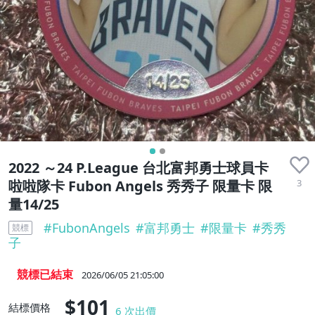
2022 ～24 P.League 台北富邦勇士球員卡
3
啦啦隊卡 Fubon Angels 秀秀子 限量卡 限
量14/25
#
FubonAngels
#
富邦勇士
#
限量卡
#
秀秀
競標
子
競標已結束
2026/06/05 21:05:00
$101
結標價格
6
次出價