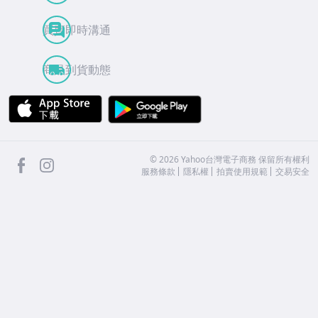
買賣即時溝通
商品到貨動態
APP Store
Google Play
facebook
Instagram
©
2026
Yahoo台灣電子商務 保留所有權利
服務條款
隱私權
拍賣使用規範
交易安全