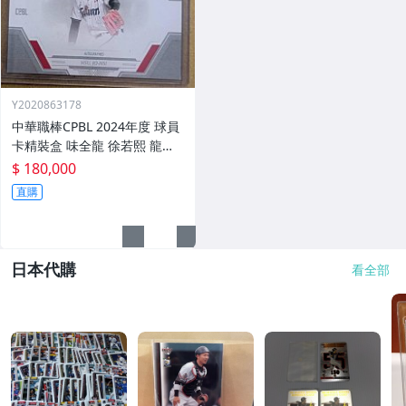
Y2020863178
中華職棒CPBL 2024年度 球員
卡精裝盒 味全龍 徐若熙 龍之
子 A級球星三折頁簽名書卡 親
$ 180,000
簽 大PATCH 交換卡 限5張 超
直購
大獎 軟體銀行鷹 旅日強投
日本代購
看全部