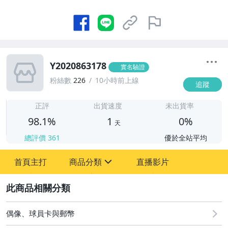
Y2020863178
實名驗證
粉絲數
226
10小時前上線
追蹤
1
正評
出貨速度
未出貨率
98.1%
1
0%
天
總評價
361
優於全站平均
首頁主打
商品分類
直播影片
sign
2
偶像、球員卡與郵幣
偶像、球員卡與郵幣