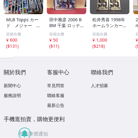
MLB Topps カー
田中雅彦 2006 B
松井秀喜 1998年
2
ド メジャー 1
BM 千葉 ロッテ
ホームランカード
00枚 2
マリーンズ トレ
150号 記念カード
m
目前出價
目前出價
目前出價
カ プロ野球 カー
3枚セット 読売ジ
h
¥ 600
¥ 50
¥ 1,000
¥
ド M37 スポーツ
ャイアンツ 日本
(
$131
)
(
$11
)
(
$218
)
(
アスリート トレ
テレビ 劇空間プ
ーディングカード
ロ野球
NPB
關於我們
客服中心
聯絡我們
新聞中心
常見問答
人才招募
服務說明
聯絡客服
最新公告
手機逛拍賣，購物更便利
商品降價通知