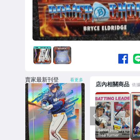
2026 Topps Series 1 & 2
Racing F1
生日趣味號碼
網球 ATP WTA
2025 Topps Chrome Update
Topps Allen & Ginter
賣家最新刊登
看更多
2025 Topps Chrome Fortune 15
店內相關商品
2025 Topps Summer Superstars
2025 Topps OPS Leaders
PREV
2025 Topps 35週年之 1990
Aaron Judge
今永
Mascots / First Pitch
Trea Turner
Ima