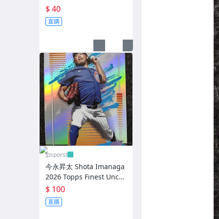
Vince Carter Allen Iverson
ctor #167
$ 40
Disney
直購
日本火腿來台交流賽
寶可夢 PTCG 航海王
日本職棒
CPBL 外籍球員
NBA 90-00 老卡
其它
jpsporst
今永昇太 Shota Imanaga
2026 Topps Finest Unco
mmon Refractor #188
$ 100
直購