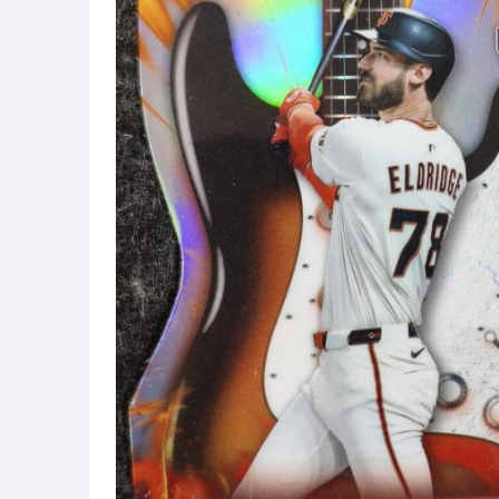
道奇隊三本柱
道奇隊 LA Dodgers
Aaron Judge
MLB 亞洲球員
棒球簽名卡 Relic
台灣大小聯盟球員
王建民/陳金鋒/郭泓志/曹錦輝
NBA
MLB
2025 Topps Stadium Club
2025 Topps Chrome Platinum