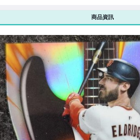
ps Series 1-
Series 2-1991
Chrome Under
Update-復刻
Ser
1 Topps
Topps Chrome
The Radar #UR-
1990 Topps
刻
eball #T91-
All-Stars Mojo
17
Chrome MOJO
#U9
商品資訊
#91ASC-44
RC #U90C-81