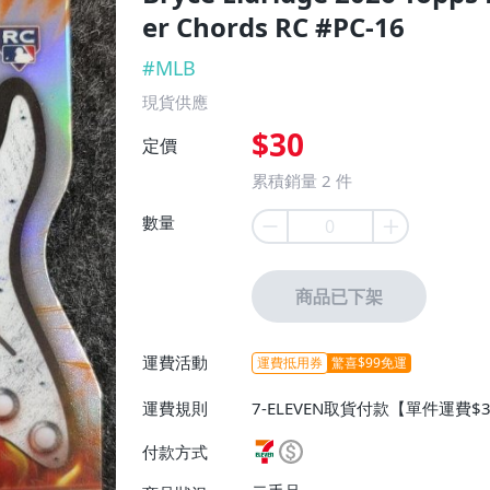
er Chords RC #PC-16
#
MLB
現貨供應
$30
定價
累積銷量
2
件
數量
商品已下架
運費活動
運費抵用券
驚喜$99免運
運費規則
7-ELEVEN取貨付款【單件運費$3
取貨不付款【單件運費$38、消費
付款方式
費$50、消費滿$5000免運費】