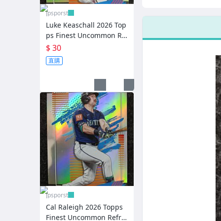
2026 Topps
Top
網球簽名卡 用品卡
Heritage 2025
199
jpsporst
Batting Leaders
Bas
2025 Topps Update
Luke Keaschall 2026 Top
#1
89
ps Finest Uncommon Re
美式足球 NFL
fractor #131
$ 30
直購
UFC MMA WWE
足球
Topps Now
漫威 Marvel
星際大戰
奧運會卡
名人卡
jpsporst
Pop Mart
Cal Raleigh 2026 Topps
Finest Uncommon Refra