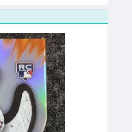
ies 1990 復
Topps Chrome
Topps Holiday
2005 Topps RC
202
亮面特卡
Future Srars
#H12
#210 LA
All
0-4
#FS-4 亮面特卡
Dodgers
Min