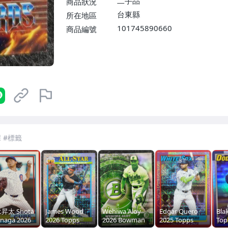
二手品
商品狀況
台東縣
所在地區
101745890660
商品編號
7-ELEVEN 運費只要
38
元
不限金額、筆數，筆筆優惠無限次！
昇太 Shota
James Wood
Wehiwa Aloy
Edgar Quero
Bla
naga 2026
2026 Topps
2026 Bowman
2025 Topps
Top