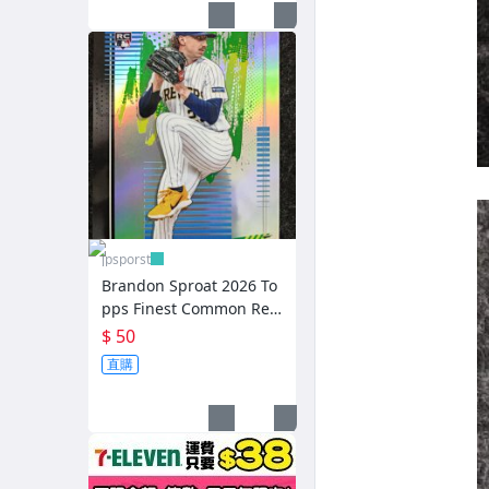
jpsporst
Brandon Sproat 2026 To
pps Finest Common Refr
actor RC #37
$ 50
直購