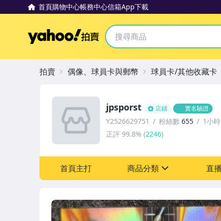
首頁
購物中心
帳務中心
信箱
App下載
Yahoo拍賣
拍賣
偶像、球員卡與郵幣
球員卡/其他收藏卡
jpsporst
店鋪
實名驗證
Y2526629751
粉絲數
655
1小
正評
99.8%
(
2246
)
首頁主打
商品分類
直
sign