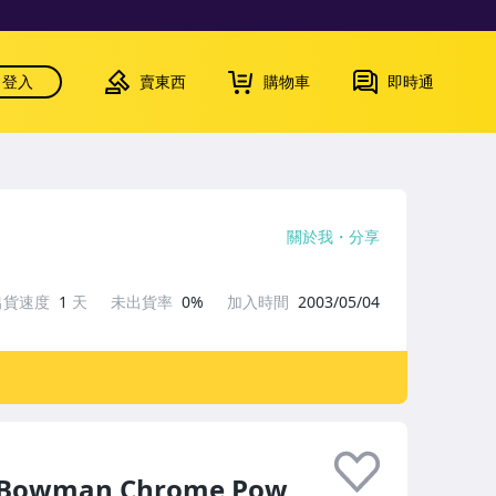
登入
賣東西
購物車
即時通
關於我
分享
出貨速度
1
天
未出貨率
0%
加入時間
2003/05/04
ps Bowman Chrome Pow