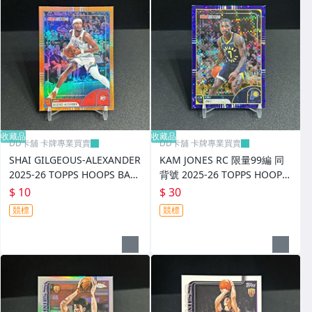
收藏品
收藏品
DD卡舖 卡牌專業買賣
DD卡舖 卡牌專業買賣
SHAI GILGEOUS-ALEXANDER
KAM JONES RC 限量99編 同
2025-26 TOPPS HOOPS BAS
背號 2025-26 TOPPS HOOPS
KETBALL #152
BASKETBALL #151
$ 10
$ 30
競標
競標