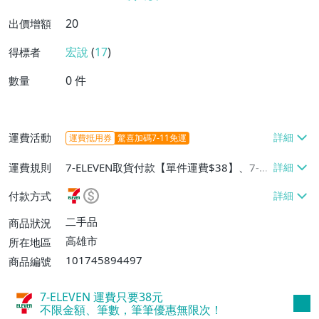
20
出價增額
宏說
(
17
)
得標者
0
件
數量
運費活動
運費抵用券
驚喜加碼7-11免運
運費規則
7-ELEVEN取貨付款【單件運費$38】、7-EL
EVEN取貨不付款【單件運費$38】、面交/
付款方式
自取/不寄送【免運費】
二手品
商品狀況
高雄市
所在地區
101745894497
商品編號
7-ELEVEN 運費只要
38
元
不限金額、筆數，筆筆優惠無限次！