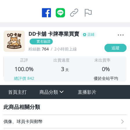
DD卡舖 卡牌專業買賣
店鋪
實名驗證
追蹤
粉絲數
764
2小時前上線
3
正評
出貨速度
未出貨率
100.0%
3
0%
天
總評價
842
優於全站平均
首頁主打
商品分類
直播影片
sign
2
需要寄售點這👋
8/9（日）結標
偶像、球員卡與郵幣