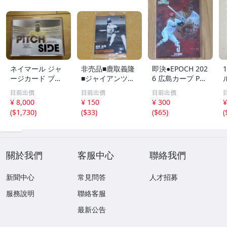
ネイマール ジャ
非売品■鹿取義隆
即決●EPOCH 202
ージカード ブラ
■ジャイアンツOB
6 広島カープ PRE
ジル
カード■2013 読
MIER EDITION
目前出價
目前出價
目前出價
売巨人軍 球団配
小園海斗 /50枚限
¥ 8,000
¥ 150
¥ 300
¥
布プレゼント・新
定 インサートカ
(
$1,730
)
(
$33
)
(
$65
)
(
品未開封■読売ジ
ード TIME TO SH
C
ャイアンツ■
INE エポック
關於我們
客服中心
聯絡我們
新聞中心
常見問答
人才招募
服務說明
聯絡客服
最新公告