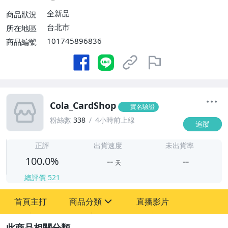
全新品
商品狀況
台北市
所在地區
101745896836
商品編號
Cola_CardShop
實名驗證
粉絲數
338
4小時前上線
追蹤
-
-
正評
出貨速度
未出貨率
100.0%
--
--
天
總評價
521
-
首頁主打
商品分類
直播影片
-
sign