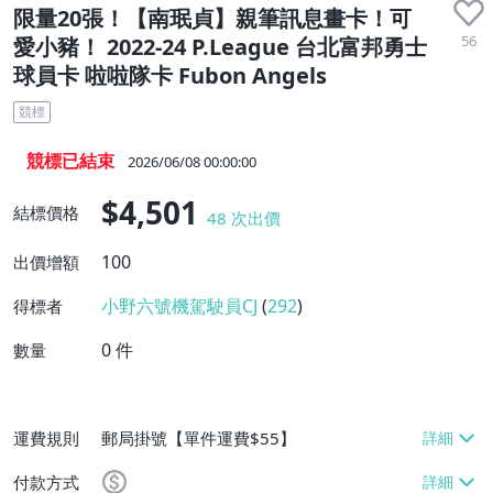
限量20張！【南珉貞】親筆訊息畫卡！可
56
愛小豬！ 2022-24 P.League 台北富邦勇士
球員卡 啦啦隊卡 Fubon Angels
競標
競標已結束
2026/06/08 00:00:00
$4,501
結標價格
48
次出價
100
出價增額
小野六號機駕駛員CJ
(
292
)
得標者
0
件
數量
運費規則
郵局掛號【單件運費$55】
付款方式