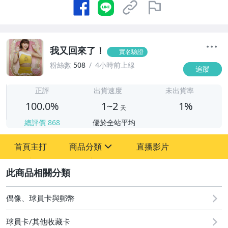
我又回來了！
實名驗證
粉絲數
508
4小時前上線
追蹤
1
正評
出貨速度
未出貨率
100.0%
1~2
1%
天
總評價
868
優於全站平均
首頁主打
商品分類
直播影片
sign
2
玩具、模型與公仔
偶像、球員卡與郵幣
偶像、球員卡與郵幣
球員卡/其他收藏卡