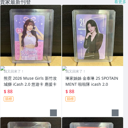
賣家最新刊登
看更多
我又回來了！
我又回來了！
熊霓 2026 Muse Girls 新竹攻
琳家姊姊 金泰琳 2S SPOTAIN
城獅 iCash 2.0 悠遊卡 應援卡
MENT 啦啦隊 icash 2.0
$ 88
$ 88
競標
競標