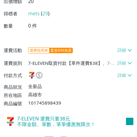
20
出價增額
mets
(
29
)
得標者
0
件
數量
運費活動
運費抵用券
驚喜$99免運
運費規則
7-ELEVEN取貨付款【單件運費$38】、7-EL
EVEN取貨不付款【單件運費$38】、郵局掛
付款方式
號【單件運費$50】
全新品
商品狀況
高雄市
所在地區
101745898439
商品編號
7-ELEVEN 運費只要
38
元
不限金額、筆數，筆筆優惠無限次！