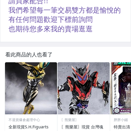
看此商品的人也看了
不退貨爆倉處理中心
〖熊樂屋〗
胖胖小鋪
全新現貨S.H.Figuarts
〖熊樂屋〗現貨 台灣魂
特賣出清 