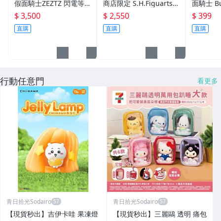
假面騎士ZEZTZ 閃電等
商店限定 S.H.Figuarts
面騎士 Bu
離子形態，前面官圖，後
假面騎士 GAVV 苦澀加布
裝瓶
$ 3,500
$ 2,550
$ 399
面照片實拍（衣帽間260
直購
直購
直購
703C01)科學麵香蕉
行動任意門
看更多
青日拾光Sodairo
青日拾光Sodairo
⁠【現貨秒出】吉伊卡哇 果凍燈
⁠【現貨秒出】三麗鷗 透明 痛包