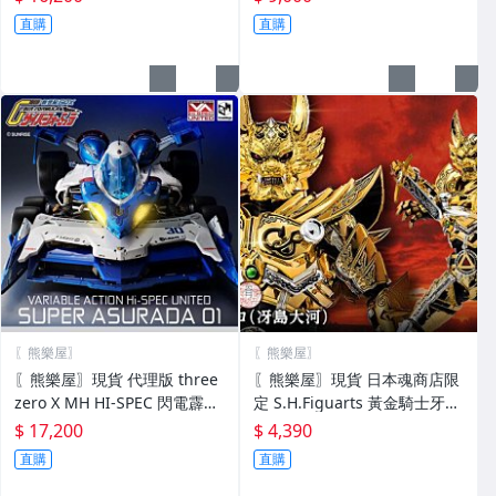
直購
直購
〖熊樂屋〗
〖熊樂屋〗
〖熊樂屋〗現貨 代理版 three
〖熊樂屋〗現貨 日本魂商店限
zero X MH HI-SPEC 閃電霹靂
定 S.H.Figuarts 黃金騎士牙狼
車 超級阿斯拉01 完全變形 附
冴島大河 真骨彫製法 真骨雕
$ 17,200
$ 4,390
展示盒
直購
直購