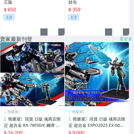
正版
娃包
$ 650
$ 359
直購
直購
賣家最新刊登
看更多
〖熊樂屋〗
〖熊樂屋〗
〖熊樂屋〗現貨 日版 魂商店限
〖熊樂屋〗現貨 日版 魂商店限
定 超合金 RX-78F00/E 鋼彈 R
定 超合金 EXPO2025 EX-001
e:PACKAGE +EX-001璃羽裝備
鋼彈 璃羽裝備 無本體
$ 16,200
$ 9,000