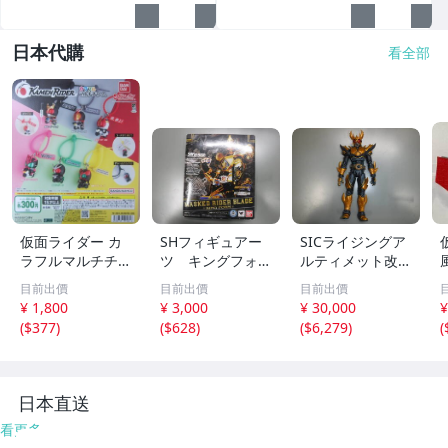
日本代購
看全部
仮面ライダー カ
SHフィギュアー
SICライジングア
ラフルマルチチャ
ツ キングフォー
ルティメット改造
ーム 全6種セット
ム未開封品
品
目前出價
目前出價
目前出價
ガシャポン
¥ 1,800
¥ 3,000
¥ 30,000
¥
(
$377
)
(
$628
)
(
$6,279
)
(
日本直送
看更多