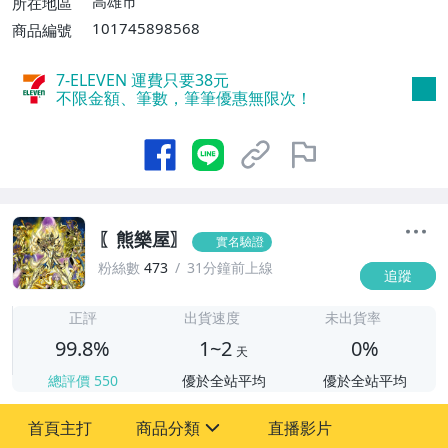
高雄市
所在地區
101745898568
商品編號
7-ELEVEN 運費只要
38
元
不限金額、筆數，筆筆優惠無限次！
〖熊樂屋〗
實名驗證
粉絲數
473
31分鐘前上線
追蹤
1
正評
出貨速度
未出貨率
99.8%
1~2
0%
天
總評價
550
優於全站平均
優於全站平均
首頁主打
商品分類
直播影片
sign