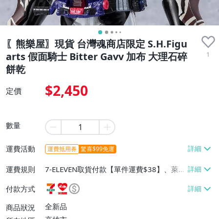
〖熊樂屋〗現貨 台灣魂商店限定 S.H.Figu
1
arts 假面騎士 Bitter Gavv 加布 大理石碎
餅乾
$2,450
定價
數量
運費活動
運費抵用券
驚喜$99免運
運費規則
7-ELEVEN取貨付款【單件運費$38】、萊爾
富取貨付款【單件運費$60】、宅配/貨運
付款方式
【單件運費$160】、郵局掛號【單件運費
$100】
全新品
商品狀況