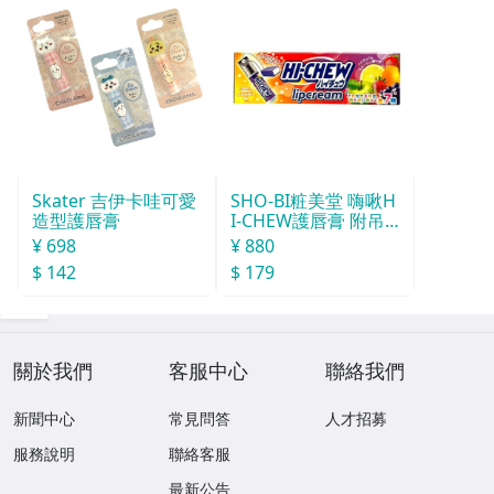
Skater 吉伊卡哇可愛
SHO-BI粧美堂 嗨啾H
造型護唇膏
I-CHEW護唇膏 附吊
飾(款式隨機)
¥ 698
¥ 880
$ 142
$ 179
關於我們
客服中心
聯絡我們
新聞中心
常見問答
人才招募
服務說明
聯絡客服
最新公告