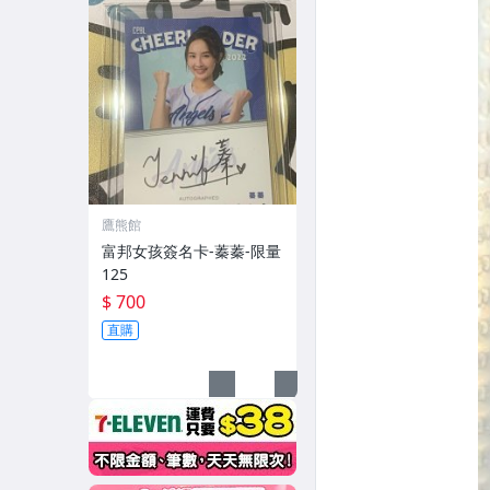
鷹熊館
富邦女孩簽名卡-蓁蓁-限量
125
$ 700
直購