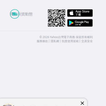
APP St
商品到貨動態
Google
©
2026
Yahoo台灣電子商務 保留所有權利
服務條款
隱私權
拍賣使用規範
交易安全