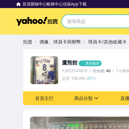
首頁
購物中心
帳務中心
信箱
App下載
Yahoo拍賣
拍賣
偶像、球員卡與郵幣
球員卡/其他收藏卡
鷹熊館
實名驗證
Y2653747810
粉絲數
46
1小時
正評
100.0%
(
251
)
首頁主打
商品分類
直
sign
玩具、模型與公仔
偶像、球員卡與郵幣