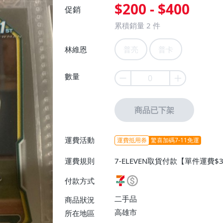
$200 - $400
促銷
累積銷量
2
件
林維恩
普亮
普卡
數量
商品已下架
運費活動
運費抵用券
驚喜加碼7-11免運
運費規則
7-ELEVEN取貨付款【單件運費$
$38】
付款方式
二手品
商品狀況
高雄市
所在地區