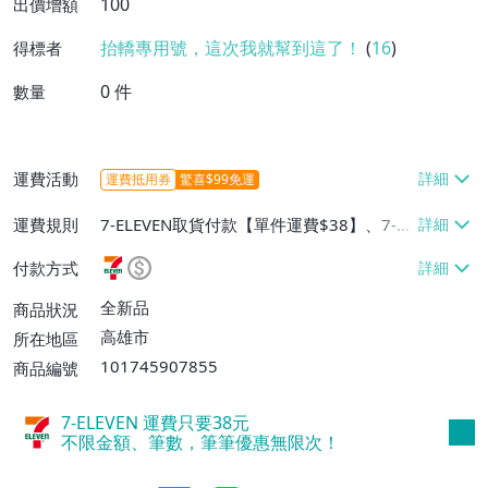
100
出價增額
抬轎專用號，這次我就幫到這了！
(
16
)
得標者
0
件
數量
運費活動
運費抵用券
驚喜$99免運
運費規則
7-ELEVEN取貨付款【單件運費$38】、7-EL
EVEN取貨不付款【單件運費$38】、郵局掛
付款方式
號【單件運費$50】
全新品
商品狀況
高雄市
所在地區
101745907855
商品編號
7-ELEVEN 運費只要
38
元
不限金額、筆數，筆筆優惠無限次！