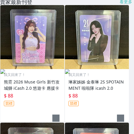
賣家最新刊登
看更多
我又回來了！
我又回來了！
熊霓 2026 Muse Girls 新竹攻
琳家姊姊 金泰琳 2S SPOTAIN
城獅 iCash 2.0 悠遊卡 應援卡
MENT 啦啦隊 icash 2.0
$ 88
$ 88
競標
競標