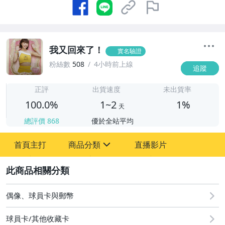
我又回來了！
實名驗證
粉絲數
508
4小時前上線
追蹤
1
正評
出貨速度
未出貨率
100.0%
1~2
1%
天
總評價
868
優於全站平均
首頁主打
商品分類
直播影片
sign
2
玩具、模型與公仔
偶像、球員卡與郵幣
偶像、球員卡與郵幣
球員卡/其他收藏卡