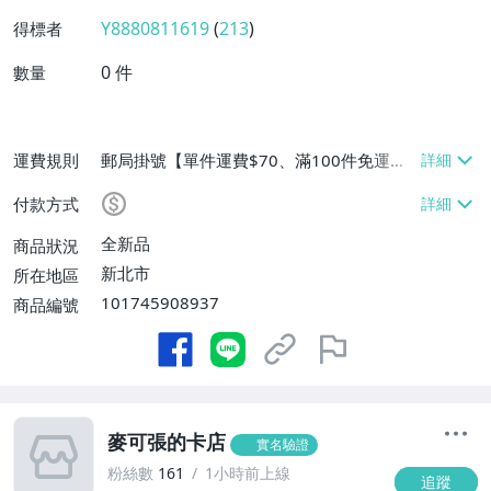
Y8880811619
(
213
)
得標者
0
件
數量
運費規則
郵局掛號【單件運費$70、滿100件免運
費】
付款方式
全新品
商品狀況
新北市
所在地區
101745908937
商品編號
麥可張的卡店
實名驗證
粉絲數
161
1小時前上線
追蹤