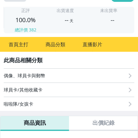
-
-
正評
出貨速度
未出貨率
100.0%
--
--
天
總評價
382
-
首頁主打
商品分類
直播影片
-
2
偶像、球員卡與郵幣
球員卡/其他收藏卡
啦啦隊/女孩卡
商品資訊
出價紀錄