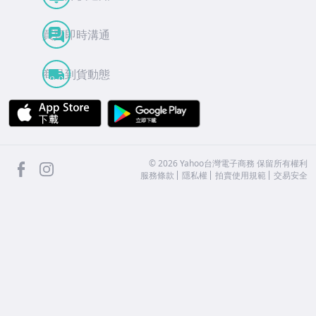
買賣即時溝通
商品到貨動態
APP Store
Google Play
facebook
Instagram
©
2026
Yahoo台灣電子商務 保留所有權利
服務條款
隱私權
拍賣使用規範
交易安全