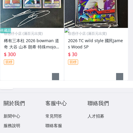
收藏品
谷惑仔小店 (滿百元出貨)
谷惑仔小店 (滿百元出貨)
稀有三本柱 2026 bowman 道
2026 TC wild style 國民Jame
奇 大谷 山本 朗希 特殊mojo閃
s Wood SP
卡 非常好看🤩 光大谷eBay競
$ 300
$ 30
標665台幣
競標
競標
關於我們
客服中心
聯絡我們
新聞中心
常見問答
人才招募
服務說明
聯絡客服