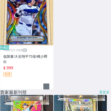
收藏品
Y9307211569
低限量!大谷翔平75張!稀少釋
出
$ 999
競標
賣家最新刊登
看更多