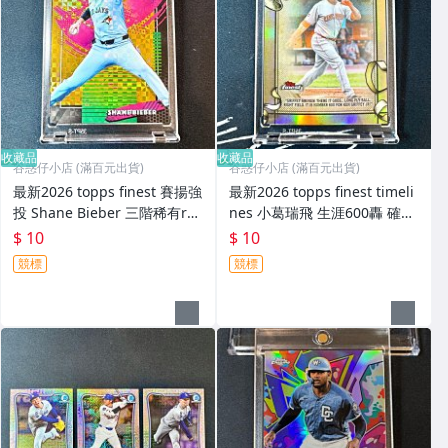
收藏品
收藏品
谷惑仔小店 (滿百元出貨)
谷惑仔小店 (滿百元出貨)
最新2026 topps finest 賽揚強
最新2026 topps finest timeli
投 Shane Bieber 三階稀有rar
nes 小葛瑞飛 生涯600轟 確信
e 金亮 限量50張！
步 紀念卡 少見銀亮refractor
$ 10
$ 10
版本
競標
競標