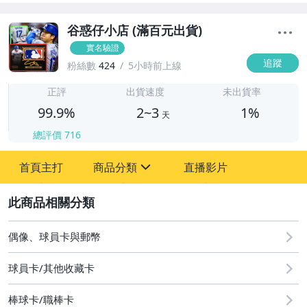
谷惑仔小店 (滿百元出貨)
實名驗證
追蹤
粉絲數
424
5小時前上線
2
正評
出貨速度
未出貨率
99.9%
2~3
1%
天
總評價
716
首頁主打
商品分類
直播影片
sign
2
圖書/影音/文具
偶像、球員卡與郵幣
偶像、球員卡與郵幣
球員卡/其他收藏卡
棒球卡/職棒卡