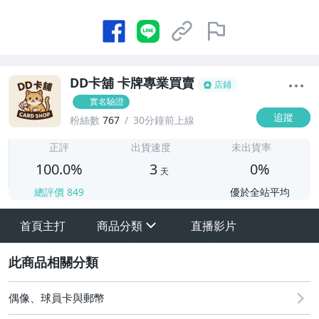
DD卡舖 卡牌專業買賣
店鋪
實名驗證
追蹤
粉絲數
767
30分鐘前上線
3
正評
出貨速度
未出貨率
100.0%
3
0%
天
總評價
849
優於全站平均
首頁主打
商品分類
直播影片
sign
2
需要寄售點這👋
8/9（日）結標
偶像、球員卡與郵幣