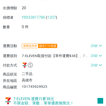
20
出價增額
Y8933817786
(
1207
)
得標者
0
件
數量
運費活動
運費抵用券
週末7-11免運
運費規則
7-ELEVEN取貨付款【單件運費$38】、7-EL
EVEN取貨不付款【單件運費$38】、面交/
付款方式
自取/不寄送【免運費】
二手品
商品狀況
高雄市
所在地區
101745929925
商品編號
7-ELEVEN 運費只要
38
元
不限金額、筆數，筆筆優惠無限次！