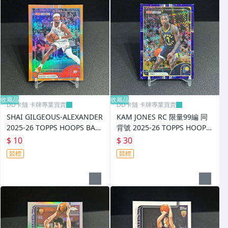
收藏品
收藏品
DD卡舖 卡牌專業買賣
DD卡舖 卡牌專業買賣
SHAI GILGEOUS-ALEXANDER
KAM JONES RC 限量99編 同
2025-26 TOPPS HOOPS BAS
背號 2025-26 TOPPS HOOPS
KETBALL #152
BASKETBALL #151
$ 10
$ 30
競標
競標