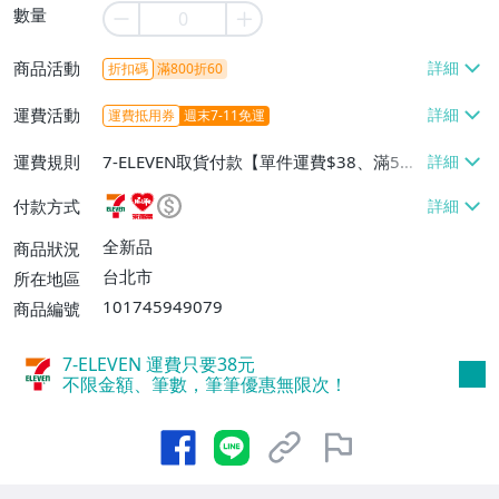
數量
商品活動
折扣碼
滿800折60
運費活動
運費抵用券
週末7-11免運
運費規則
7-ELEVEN取貨付款【單件運費$38、滿5件
或消費滿$1298免運費】、7-ELEVEN取貨
付款方式
不付款【免運費】、萊爾富取貨付款【單件
運費$60、滿5件或消費滿$1298免運
全新品
商品狀況
費】、宅配/貨運【單件運費$120、滿5件
台北市
所在地區
或消費滿$1598免運費】
101745949079
商品編號
7-ELEVEN 運費只要
38
元
不限金額、筆數，筆筆優惠無限次！