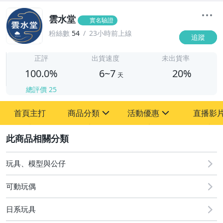
雲水堂
實名驗證
粉絲數
54
23小時前上線
追蹤
6
正評
出貨速度
未出貨率
100.0%
6~7
20%
天
總評價
25
首頁主打
商品分類
活動優惠
直播影
sign
sign
2
古董、藝術與礦石
[全店] 粉絲專享
偶像、球員卡與郵幣
玩具、模型與公仔
相機、攝影與周邊
可動玩偶
日系玩具