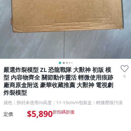
嚴選炸裂模型 ZL 恐龍戰隊 大獸神 初版 模
0
型 內容物齊全 關節動作靈活 輕微使用痕跡
廠商原盒附送 豪華收藏推薦 大獸神 電視劇
炸裂模型
成色：拆封未使用/n高度：11-15cm/n包裝盒：輕微壓痕污漬
$5,890
定價