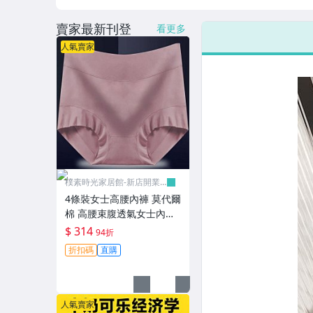
賣家最新刊登
看更多
人氣賣家
樸素時光家居館-新店開業
有優惠
4條裝女士高腰內褲 莫代爾
棉 高腰束腹透氣女士內褲
瑜伽材質 無痕內褲 胖媽媽
$ 314
94折
內褲
折扣碼
直購
人氣賣家