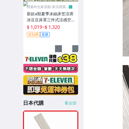
樸素時光家居館-新店開業
有優惠
新款a類夏季冰絲床笠涼席
冰豆豆床罩三件式涼感空
調席可機洗-樸素時光家居
$ 1,019
~
$ 1,320
館
折扣碼
直購
日本代購
看全部