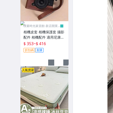
樸素時光家居館-新店開業
有優惠
相機皮套 相機保護套 攝影
配件 相機配件 適用尼康ZF
皮套底座 zf微單相機包 便
$ 353
~
$ 416
攜復古保護套 單肩-樸素時
折扣碼
直購
光家居館
人氣賣家