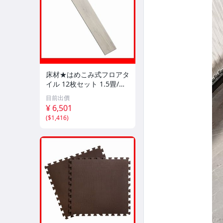
床材★はめこみ式フロアタ
イル 12枚セット 1.5畳/木
目調 フローリング DIY 賃
目前出價
貸OK/防炎 防水 抗菌 床暖
¥ 6,501
対応/ホワイトオーク/a5
(
$1,416
)