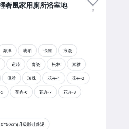
輕奢風家用廁所浴室地
0
海洋
琥珀
卡羅
浪漫
逆時
青瓷
松林
素雅
優雅
珍珠
花卉-1
花卉-2
-5
花卉-6
花卉-7
花卉-8
40*60cm(升級版硅藻泥