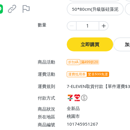
50*80cm(升級版硅藻泥
數量
立即購買
加
商品活動
折扣碼
滿499折20
運費活動
運費抵用券
驚喜$99免運
運費規則
7-ELEVEN取貨付款【單件運費
爾富取貨付款【單件運費$60、滿
付款方式
貨運【單件運費$80、滿100件或
全新品
商品狀況
桃園市
所在地區
101745951267
商品編號