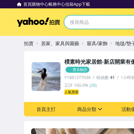
首頁
購物中心
帳務中心
信箱
App下載
Yahoo拍賣
拍賣
居家、家具與園藝
寢具/家飾
地毯/墊
樸素時光家居館-新店開業有
實名驗證
Y1861377036
粉絲數
41
1小時
正評
100.0%
(
20
)
人氣賣家
首頁主打
商品分類
活動
sign
其它
[全店] 新店大促全館滿額