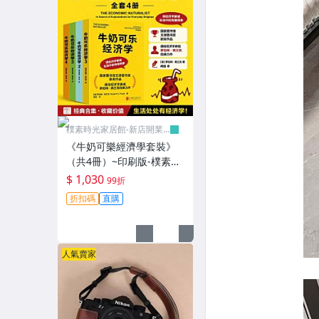
樸素時光家居館-新店開業
有優惠
《牛奶可樂經濟學套裝》
（共4冊）~印刷版-樸素時
光家居館
$ 1,030
99折
折扣碼
直購
人氣賣家