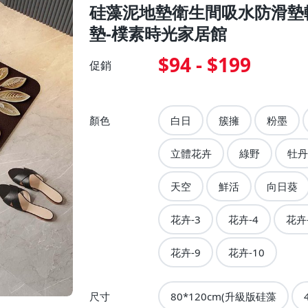
硅藻泥地墊衛生間吸水防滑墊
墊-樸素時光家居館
$94 - $199
促銷
顏色
白日
簇擁
粉墨
立體花卉
綠野
牡丹
天空
鮮活
向日葵
花卉-3
花卉-4
花卉
花卉-9
花卉-10
尺寸
80*120cm(升級版硅藻