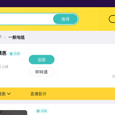
搜尋
子
一般地毯
優惠
店鋪
追蹤
前上線
即時通
優惠
直播影片
sign
折扣
店鋪