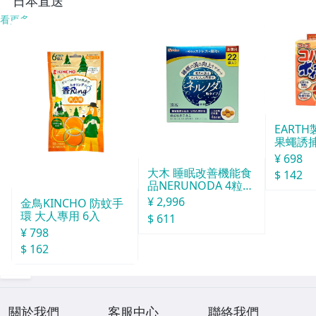
日本直送
看更多
EART
果蠅誘捕
¥ 698
大木 睡眠改善機能食
$ 142
品NERUNODA 4粒22
袋
¥ 2,996
金鳥KINCHO 防蚊手
環 大人專用 6入
$ 611
¥ 798
$ 162
關於我們
客服中心
聯絡我們