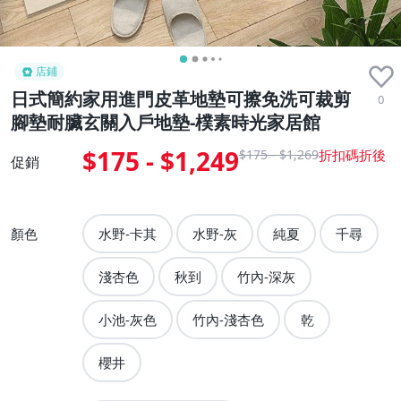
店鋪
日式簡約家用進門皮革地墊可擦免洗可裁剪
0
腳墊耐臟玄關入戶地墊-樸素時光家居館
$175 - $1,249
$175 - $1,269
促銷
顏色
水野-卡其
水野-灰
純夏
千尋
淺杏色
秋到
竹內-深灰
小池-灰色
竹內-淺杏色
乾
櫻井