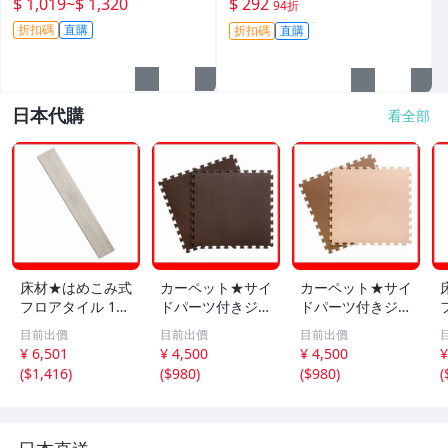
$ 1,019
~
$ 1,320
$ 292
94折
折扣碼
直購
折扣碼
直購
日本代購
看全部
床材★はめこみ式
カーペット★サイ
カーペット★サイ
フロアタイル 12
ドパーツ付きジョ
ドパーツ付きジョ
枚セット 1.5畳/
イントマット 16
イントマット 16
目前出價
目前出價
目前出價
木目調 フローリ
枚セット 大判60c
枚セット 大判60c
¥ 6,501
¥ 4,500
¥ 4,500
¥
ング DIY 賃貸OK/
m 安心の低ホル
m 安心の低ホル
(
$1,416
)
(
$980
)
(
$980
)
(
防炎 防水 抗菌 床
ムアルデヒド 防
ムアルデヒド 防
暖対応/ホワイト
音 保温 水洗い/ブ
音 保温 水洗い/ベ
オーク/a5
ラウン/a7
ージュ＆モカ/a4