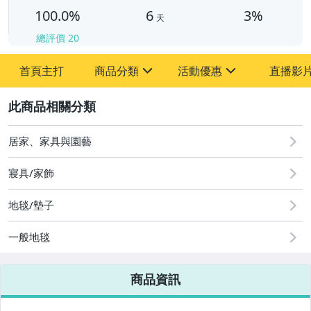
100.0%
6
3%
天
總評價
20
首頁主打
商品分類
活動優惠
直播影
sign
sign
2
其它
[全店] 新店大促全館滿額折扣
居家、家具與園藝
寢具/家飾
地毯/墊子
一般地毯
商品資訊