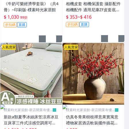
惠
惠
《牛奶可樂經濟學套裝》（共4
相機皮套 相機保護套 攝影配件
冊）~印刷版-樸素時光家居館
相機配件 適用尼康ZF皮套底座
zf微單相機包 便攜復古保護套
$ 1,030
$ 353
~
$ 416
99折
單肩-樸素時光家居館
折扣碼
直購
折扣碼
直購
人氣賣家
人氣賣家
樸素時光家居館-新店開業有優
樸素時光家居館-新店開業有優
惠
惠
新款a類夏季冰絲床笠涼席冰豆
仿真冬青果樹枝禪意果實寓意
豆床罩三件式涼感空調席可機
禮物家居酒店軟裝擺件插花美
洗-樸素時光家居館
式【超過45cm下宅配】