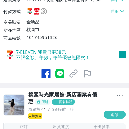
或消費滿$990免運費】、萊爾富取貨付款
付款方式
【單件運費$60、滿100件或消費滿$990免
運費】、宅配/貨運【單件運費$80、滿100
全新品
商品狀況
件或消費滿$1200免運費】
桃園市
所在地區
101745951326
商品編號
7-ELEVEN 運費只要
38
元
不限金額、筆數，筆筆優惠無限次！
樸素時光家居館-新店開業有優
惠
店鋪
實名驗證
粉絲數
41
6分鐘前上線
追蹤
6
人氣賣家
正評
出貨速度
未出貨率