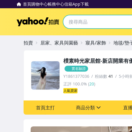
首頁
購物中心
帳務中心
信箱
App下載
Yahoo拍賣
拍賣
居家、家具與園藝
寢具/家飾
地毯/墊
樸素時光家居館-新店開業有
實名驗證
Y1861377036
粉絲數
41
5小時
正評
100.0%
(
20
)
人氣賣家
首頁主打
商品分類
直
sign
其它