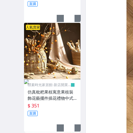
m下宅配】
直購
人氣賣家
樸素時光家居館-新店開業
有優惠
仿真枇杷果枝寓意果枝裝
飾花藝擺件插花禮物中式
美式【超過45cm下宅配】
$ 351
直購