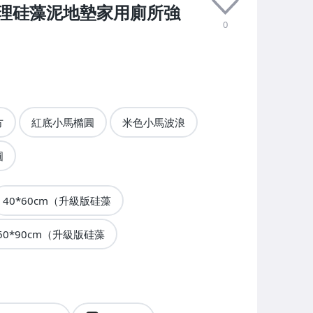
理硅藻泥地墊家用廁所強
0
方
紅底小馬橢圓
米色小馬波浪
圓
40*60cm（升級版硅藻
60*90cm（升級版硅藻