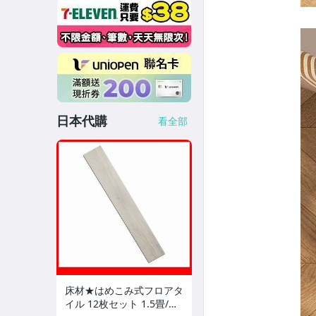
日本代購
看全部
床材★はめこみ式フロアタ
イル 12枚セット 1.5畳/木