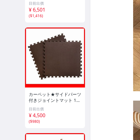
目調 フローリング DIY 賃
目前出價
貸OK/防炎 防水 抗菌 床暖
¥ 6,501
対応/ホワイトオーク/a5
(
$1,416
)
カーペット★サイドパーツ
付きジョイントマット 16
枚セット 大判60cm 安心
目前出價
の低ホルムアルデヒド 防
¥ 4,500
音 保温 水洗い/ブラウン/a
(
$980
)
7