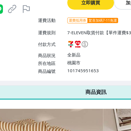
立即購買
加
運費活動
運費抵用券
驚喜加碼7-11免運
運費規則
7-ELEVEN取貨付款【單件運費
爾富取貨付款【單件運費$60、滿
付款方式
貨運【單件運費$80、滿100件或
全新品
商品狀況
桃園市
所在地區
101745951653
商品編號
7-ELEVEN 運費只要
38
元
不限金額、筆數，筆筆優惠無限次！
商品資訊