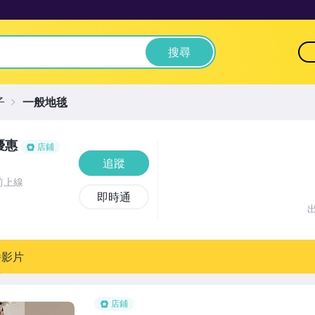
搜尋
子
一般地毯
優惠
店鋪
追蹤
前上線
即時通
播影片
店鋪