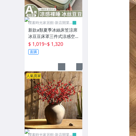
樸素時光家居館-新店開業
有優惠
新款a類夏季冰絲床笠涼席
冰豆豆床罩三件式涼感空
調席可機洗-樸素時光家居
$ 1,019
~
$ 1,320
館
直購
人氣賣家
樸素時光家居館-新店開業