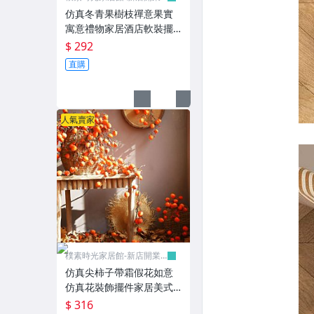
有優惠
仿真冬青果樹枝禪意果實
寓意禮物家居酒店軟裝擺
件插花美式【超過45cm下
$ 292
宅配】
直購
人氣賣家
樸素時光家居館-新店開業
有優惠
仿真尖柿子帶霜假花如意
仿真花裝飾擺件家居美式
復古植物樹仿生【超過45c
$ 316