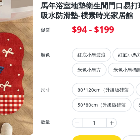
馬年浴室地墊衛生間門口易打
吸水防滑墊-樸素時光家居館
$94 - $199
促銷
顏色
紅底小馬波浪
紅底小馬
米色小馬方
米色小馬橢
尺寸
80*120cm（升級版硅藻
50*80cm（升級版硅藻
數量