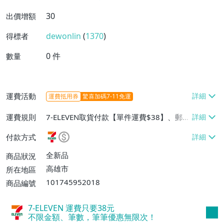
30
出價增額
dewonlin
(
1370
)
得標者
0
件
數量
運費活動
運費抵用券
驚喜加碼7-11免運
運費規則
7-ELEVEN取貨付款【單件運費$38】、郵局
掛號【單件運費$60、滿50件或消費滿$10
付款方式
000免運費】
全新品
商品狀況
高雄市
所在地區
101745952018
商品編號
7-ELEVEN 運費只要
38
元
不限金額、筆數，筆筆優惠無限次！