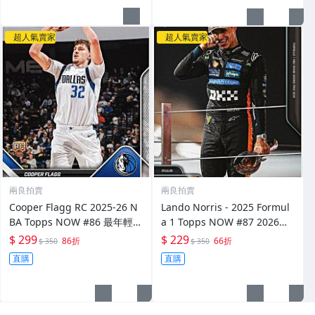
超人氣賣家
超人氣賣家
兩良拍賣
兩良拍賣
Cooper Flagg RC 2025-26 N
Lando Norris - 2025 Formul
BA Topps NOW #86 最年輕4
a 1 Topps NOW #87 2026世
0+
界冠軍 頒獎
$ 299
$ 229
86折
66折
$ 350
$ 350
直購
直購