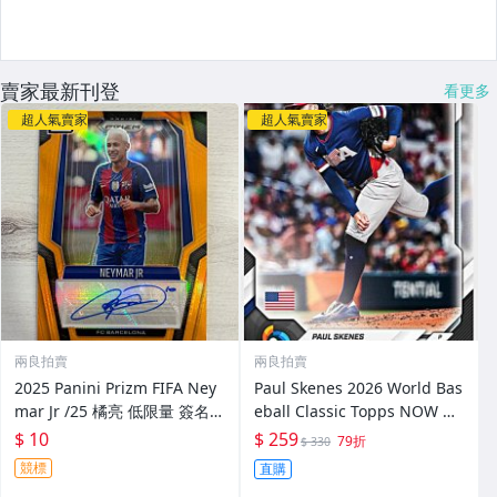
賣家最新刊登
看更多
超人氣賣家
超人氣賣家
兩良拍賣
兩良拍賣
2025 Panini Prizm FIFA Ney
Paul Skenes 2026 World Bas
mar Jr /25 橘亮 低限量 簽名
eball Classic Topps NOW 經
卡況優
典賽
$ 10
$ 259
79折
$ 330
競標
直購