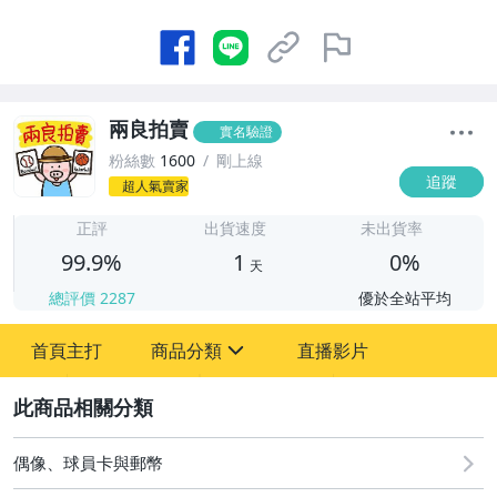
兩良拍賣
實名驗證
粉絲數
1600
剛上線
追蹤
超人氣賣家
1
正評
出貨速度
未出貨率
99.9%
1
0%
天
總評價
2287
優於全站平均
首頁主打
商品分類
直播影片
sign
2
偶像、球員卡與郵幣
偶像、球員卡與郵幣