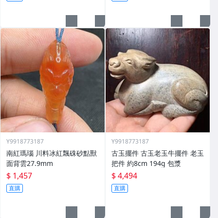
Y9918773187
Y9918773187
南紅瑪瑙 川料冰紅飄硃砂點獸
古玉擺件 古玉老玉牛擺件 老玉
面背雲27.9mm
把件 約8cm 194g 包漿
$ 1,457
$ 4,494
直購
直購