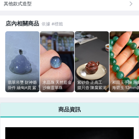
其他款式造型
偶像、球員卡與郵幣
店內相關商品
手錶與飾品配件
女包精品與女鞋
運動、戶外與休閒
翡翠吊墜 財神爺
水晶珠 天然藍金
紫砂壺 正高工
和田玉手鍊 烏
掛件 緬甸A貨 紫
沙幽靈單珠
掇只壺 陳腐紫泥
海碧玉 12mm
羅蘭 18K扣頭
11.3mm 藍灰通
容量190ml 帶證
珠 45.9g 蘋果
透
書禮盒
微貓光
商品資訊