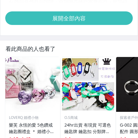
展開全部內容
看此商品的人也看了
LOVERQ 婚禮小物
O.S商城
探索者戶
樂芙 永恆的愛 5色鑽戒
24hr出貨 有現貨 可選色
G-002 圓
鑰匙圈禮盒 ＊ 婚禮小物
鑰匙牌 鑰匙扣 分類牌鎖
配件 圓
二次進場 工商禮贈品 戒
匙 分類牌 塑膠鑰匙牌 鑰
鑰匙圈 