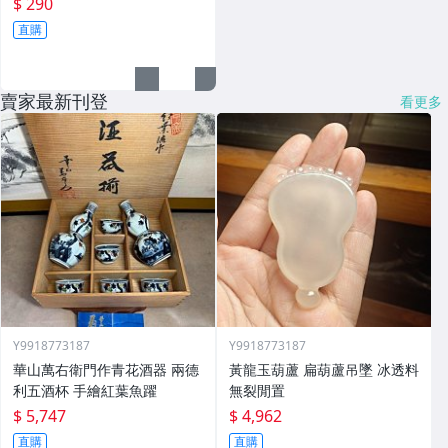
$ 290
直購
賣家最新刊登
看更多
Y9918773187
Y9918773187
華山萬右衛門作青花酒器 兩德
黃龍玉葫蘆 扁葫蘆吊墜 冰透料
利五酒杯 手繪紅葉魚躍
無裂閒置
$ 5,747
$ 4,962
直購
直購