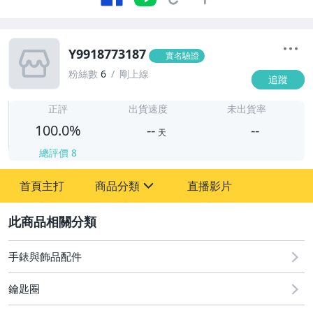
Y9918773187
實名驗證
粉絲數
6
剛上線
追蹤
-
-
正評
出貨速度
未出貨率
100.0%
--
--
天
總評價
8
-
首頁主打
商品分類
直播影片
-
sign
古董、藝術與礦石
2
居家、家具與園藝
手錶與飾品配件
玩具、模型與公仔
鑰匙圈
女裝與服飾配件