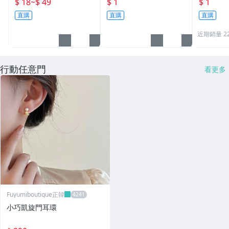
$ 18
~
$ 49
$ 1
$ 1
指鑰匙圈 鑽石鑰匙扣 大
匙扣 號碼牌 分類牌 標記
單個鑰匙
直購
直購
直購
鑽戒 送客禮 活動贈品
鑰匙吊牌 掛牌
近期銷量 2
行動任意門
看更多
Fuyumiboutique正韓
小巧凱旋門耳環