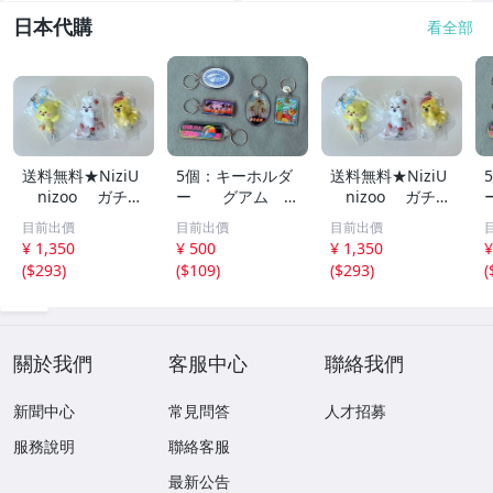
日本代購
看全部
送料無料★NiziU
5個：キーホルダ
送料無料★NiziU
nizoo ガチャ
ー グアム G
nizoo ガチャ
★リヨ ラーヌ
UAM 観光土
★リヨ ラーヌ
目前出價
目前出價
目前出價
リチュ リオ リ
産 透明プラスチ
リチュ リオ リ
¥ 1,350
¥ 500
¥ 1,350
¥
マ リク★カニカ
ック
マ リク★カニカ
(
$293
)
(
$109
)
(
$293
)
(
ン
ン
關於我們
客服中心
聯絡我們
新聞中心
常見問答
人才招募
服務說明
聯絡客服
最新公告