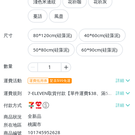
淺色米邊紋
花祈咖
花祈灰
蔓語
風盡
尺寸
80*120cm(硅藻泥)
40*60cm(硅藻泥)
50*80cm(硅藻泥)
60*90cm(硅藻泥)
數量
運費活動
運費抵用券
驚喜$99免運
運費規則
7-ELEVEN取貨付款【單件運費$38、滿5件
或消費滿$990免運費】、萊爾富取貨付款
付款方式
【單件運費$60、滿100件或消費滿$990免
運費】、宅配/貨運【單件運費$80、滿100
全新品
商品狀況
件或消費滿$1200免運費】
桃園市
所在地區
101745952628
商品編號