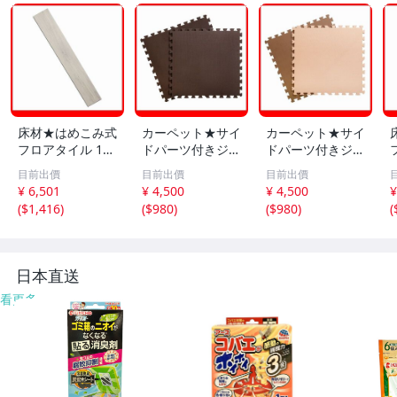
床材★はめこみ式
カーペット★サイ
カーペット★サイ
フロアタイル 12
ドパーツ付きジョ
ドパーツ付きジョ
枚セット 1.5畳/
イントマット 16
イントマット 16
目前出價
目前出價
目前出價
木目調 フローリ
枚セット 大判60c
枚セット 大判60c
¥ 6,501
¥ 4,500
¥ 4,500
¥
ング DIY 賃貸OK/
m 安心の低ホル
m 安心の低ホル
(
$1,416
)
(
$980
)
(
$980
)
(
防炎 防水 抗菌 床
ムアルデヒド 防
ムアルデヒド 防
暖対応/ホワイト
音 保温 水洗い/ブ
音 保温 水洗い/ベ
オーク/a5
ラウン/a7
ージュ＆モカ/a4
日本直送
看更多