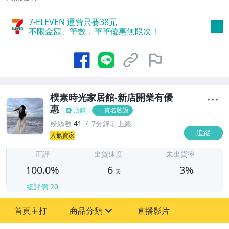
7-ELEVEN 運費只要
38
元
不限金額、筆數，筆筆優惠無限次！
樸素時光家居館-新店開業有優
惠
店鋪
實名驗證
粉絲數
41
7分鐘前上線
追蹤
6
人氣賣家
正評
出貨速度
未出貨率
100.0%
6
3%
天
總評價
20
首頁主打
商品分類
直播影片
sign
2