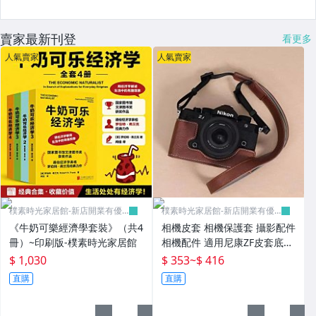
賣家最新刊登
看更多
人氣賣家
人氣賣家
樸素時光家居館-新店開業有優
樸素時光家居館-新店開業有優
惠
惠
《牛奶可樂經濟學套裝》（共4
相機皮套 相機保護套 攝影配件
冊）~印刷版-樸素時光家居館
相機配件 適用尼康ZF皮套底座
zf微單相機包 便攜復古保護套
$ 1,030
$ 353
~
$ 416
單肩-樸素時光家居館
直購
直購