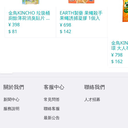
金鳥KINCHO 垃圾桶
EARTH製藥 果蠅殺手
廚餘薄荷消臭貼片 約
果蠅誘捕凝膠 1個入
30天分
¥ 398
¥ 698
$ 81
$ 142
金鳥KI
環 大人
¥ 798
$ 162
關於我們
客服中心
聯絡我們
新聞中心
常見問答
人才招募
服務說明
聯絡客服
最新公告