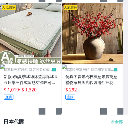
人氣賣家
人氣賣家
樸素時光家居館-新店開業有優
樸素時光家居館-新店開業有優
惠
惠
新款a類夏季冰絲床笠涼席冰豆
仿真冬青果樹枝禪意果實寓意
豆床罩三件式涼感空調席可機
禮物家居酒店軟裝擺件插花美
洗-樸素時光家居館
式【超過45cm下宅配】
$ 1,019
~
$ 1,320
$ 292
直購
直購
日本代購
看全部