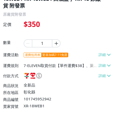
貨 附發票
原廠貨附發票
$350
定價
數量
運費活動
運費抵用券
驚喜加碼7-11免運
運費規則
7-ELEVEN取貨付款【單件運費$38】、萊爾
富取貨付款【單件運費$60】、宅配/貨運
付款方式
【單件運費$100】、郵局掛號【單件運費
$65】
全新品
商品狀況
彰化縣
所在地區
101745952942
商品編號
XR-18WEB1
賣家貨號