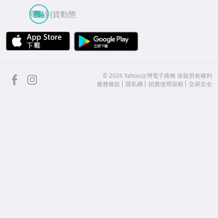
商品到貨動態
APP Store
Google Play
facebook
Instagram
©
2026
Yahoo台灣電子商務 保留所有權利
服務條款
隱私權
拍賣使用規範
交易安全