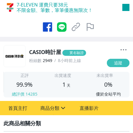
7-ELEVEN 運費只要
38
元
不限金額、筆數，筆筆優惠無限次！
CASIO時計屋
實名驗證
粉絲數
2949
8小時前上線
追蹤
1
正評
出貨速度
未出貨率
99.9%
1
0%
天
總評價
14285
優於全站平均
首頁主打
商品分類
直播影片
sign
2
圖書/影音/文具