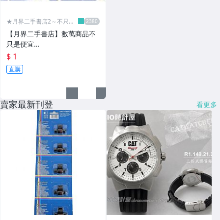
★月界二手書店2～不只是
便宜...★
【月界二手書店】數萬商品不
只是便宜…
$ 1
直購
賣家最新刊登
看更多