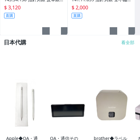
帶 視距儀功能 防水100米
鋼 防水100米 日期顯示
$ 3,120
$ 2,000
直購
直購
日本代購
看全部
Apple◆OA・通
OA・通信その
brother◆ラベル