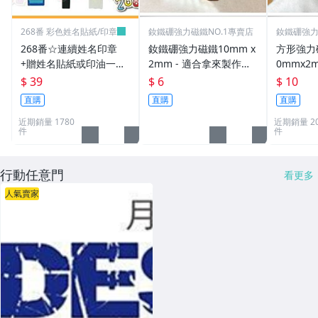
268番 彩色姓名貼紙/印章
釹鐵硼強力磁鐵NO.1專賣店
釹鐵硼強力
268番☆連續姓名印章
釹鐵硼強力磁鐵10mm x
方形強力磁
+贈姓名貼紙或印油一組
2mm - 適合拿來製作創
0mmx2
39元(連續章.職章.免蓋
意手鍊或項鍊!
物超實用
$ 39
$ 6
$ 10
章.卡通章.會計章.印章
直購
直購
直購
筆.姓名章.)
近期銷量 1780
近期銷量 20
件
件
行動任意門
看更多
人氣賣家