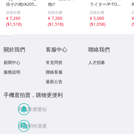
信その他/A2051/
他//
ライター/P-TOUC
アップル/ペンシ
H CUBE/PT-P300
目前出價
目前出價
目前出價
ル/第二世代//
BT//
¥ 7,260
¥ 7,260
¥ 5,060
¥
(
$1,518
)
(
$1,518
)
(
$1,058
)
(
關於我們
客服中心
聯絡我們
新聞中心
常見問答
人才招募
服務說明
聯絡客服
最新公告
手機逛拍賣，購物更便利
商品降價通知
買賣即時溝通