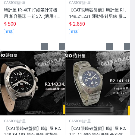
CASIO時計屋
CASIO時計屋
時計屋 IR-40T 打紙帶計算機
【CAT限時破盤價】時計屋 R1.
用 相容墨球 一組5入 (適用HR-
149.21.231 運動指針男錶 膠
100RC、HR-150RC)
質錶帶 日星期顯示 防水100米
$ 500
$ 2,850
直購
直購
CASIO時計屋
CASIO時計屋
【CAT限時破盤價】時計屋 R2.
【CAT限時破盤價】時計屋 R2.
143.34.138 指針男錶 皮革錶
141.11.639 指針男錶 全不鏽