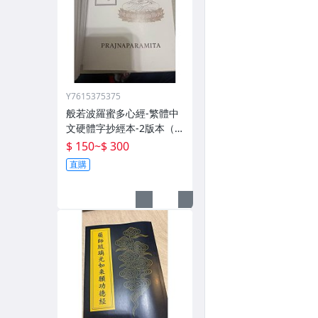
Y7615375375
般若波羅蜜多心經-繁體中
文硬體字抄經本-2版本（1
8版、38版）、-嘉邑慈玉
$ 150
~
$ 300
宮出版-現貨快速出貨
直購