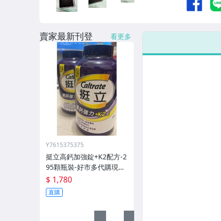
賣家最新刊登
看更多
Y7615375375
挺立高鈣加強錠+K2配方-2
95顆瓶裝-好市多代購現貨
快速出貨
$ 1,780
直購