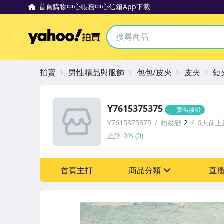
首頁
購物中心
帳務中心
信箱
App下載
Yahoo拍賣
拍賣
男性精品與服飾
包包/皮夾
皮夾
短
Y7615375375
實名驗證
Y7615375375
粉絲數
2
6天前上
正評
0%
(
0
)
首頁主打
商品分類
直
sign
嬰幼兒與孕婦
圖書/影音/文具