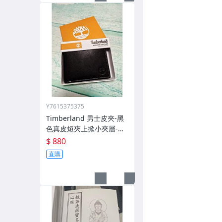
Y7615375375
Timberland 男士皮夾-黑
色真皮短夾上掀小夾層-正
版現貨快速出貨供應-海外
$ 880
代購售完為止
直購