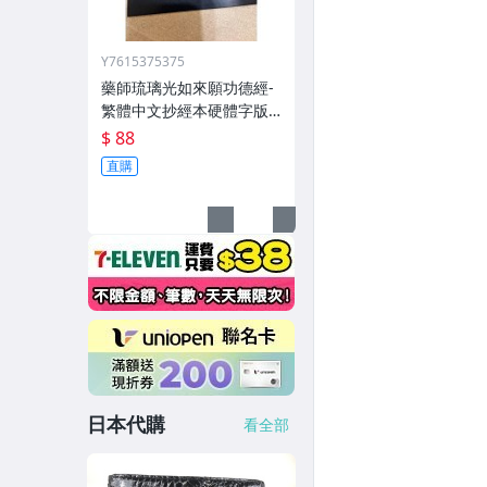
Y7615375375
藥師琉璃光如來願功德經-
繁體中文抄經本硬體字版
—現貨快速出貨-3種等級
$ 88
版本-嘉邑慈玉宮出版-台灣
直購
繁體字版
日本代購
看全部