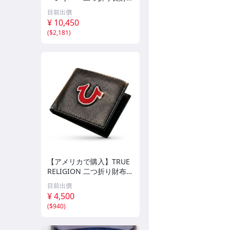
布 札入れ ノバチェッ
目前出價
ク/ブラック 幅：約18cm
¥ 10,450
YS-667
(
$2,181
)
【アメリカで購入】TRUE
RELIGION 二つ折り財布
お札入れ カードケース 名
目前出價
刺入れ トゥルーレリジョ
¥ 4,500
ン ウォレット 折りたたみ
(
$940
)
財布 ブラック