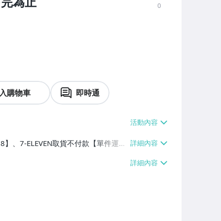
售完為止
0
入購物車
即時通
38】、7-ELEVEN取貨不付款【單件運費
5】、面交/自取/不寄送【免運費】