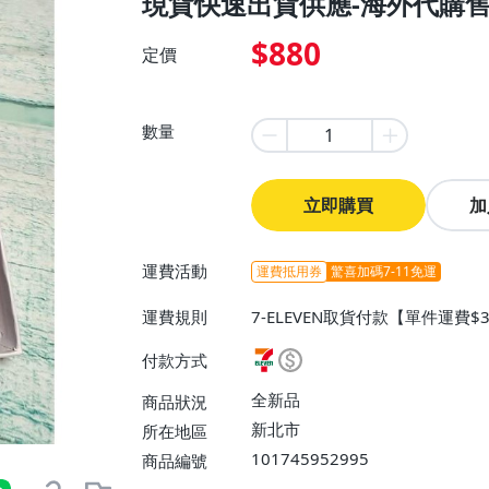
現貨快速出貨供應-海外代購
$880
定價
數量
立即購買
加
運費活動
運費抵用券
驚喜加碼7-11免運
運費規則
7-ELEVEN取貨付款【單件運費$
$38】、郵局掛號【單件運費$6
付款方式
全新品
商品狀況
新北市
所在地區
101745952995
商品編號