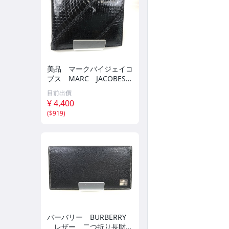
美品 マークバイジェイコ
ブス MARC JACOBES
二つ折り財布 パスケース
目前出價
付き リザード調 ブラッ
¥ 4,400
ク YS-320
(
$919
)
バーバリー BURBERRY
レザー 二つ折り長財