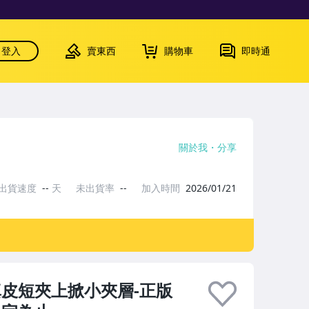
登入
賣東西
購物車
即時通
關於我
分享
出貨速度
--
天
未出貨率
--
加入時間
2026/01/21
黑色真皮短夾上掀小夾層-正版