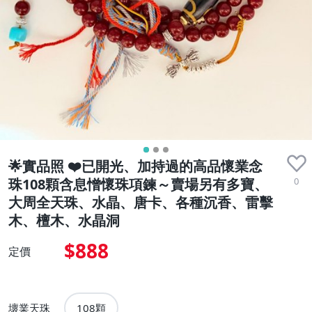
🌟實品照 ❤️已開光、加持過的高品懷業念
0
珠108顆含息憎懷珠項鍊～賣場另有多寶、
大周全天珠、水晶、唐卡、各種沉香、雷擊
木、檀木、水晶洞
$888
定價
壞業天珠
108顆