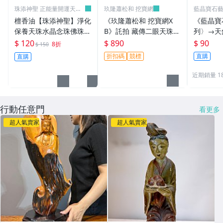
珠添神聖 正能量開運天珠
玖隆蕭松和 挖寶網
藍晶寶石
天眼珠
檀香油【珠添神聖】淨化
《玖隆蕭松和 挖寶網X
《藍晶寶
保養天珠水晶念珠佛珠佛
B》託拍 藏傳二眼天珠
列〉→天
牌專用的10cc高級老山
南紅珠鍊 項鍊(04451X)
→X146
$ 120
$ 890
$ 90
8折
$ 150
檀香油~下標直購~4
折扣碼
競標
直購
直購
近期銷量 1
行動任意門
看更多
超人氣賣家
超人氣賣家