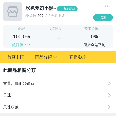
彩色夢幻小舖~
實名驗證
粉絲數
209
2天前上線
追蹤
1
正評
出貨速度
未出貨率
100.0%
1
0%
天
總評價
535
優於全站平均
首頁主打
商品分類
直播影片
sign
2
古董、藝術與礦石
玩具、模型與公仔
古董、藝術與礦石
居家、家具與園藝
天珠
女裝與服飾配件
天珠項鍊
手錶與飾品配件