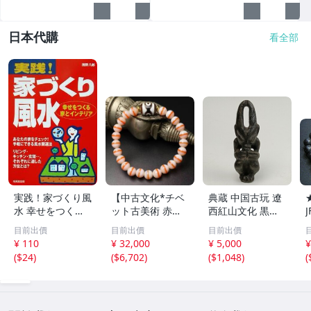
日本代購
看全部
実践！家づくり風
【中古文化*チベ
典蔵 中国古玩 遼
水 幸せをつくる
ット古美術 赤縞
西紅山文化 黒曜
家とインテリア/
天眼瑪瑙丸珠 天
石 黒皮玉 太陽神
目前出價
目前出價
目前出價
浅野八郎(著者)
地天珠組み合わせ
祈祷像 唐物 骨董
¥ 110
¥ 32,000
¥ 5,000
¥
ブレスレット 縞
品 古美術 古玉 彫
(
$24
)
(
$6,702
)
(
$1,048
)
(
瑪瑙 古玩 アンテ
刻 時代物 魔除け
ィーク お守り コ
古代風 守護像 置
レクション 腕輪
物
】