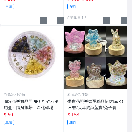
（圖片取至MOMO官網）下單
土、柬埔寨瘤疤花奇楠、達拉
直購
直購
送贈品
干藥沉、印尼達拉干、加里曼
丹黃奇楠、達拉干藥沉
近期銷量 1 件
彩色夢幻小舖~
彩色夢幻小舖~
圈粉價🌟實品照 ❤️五行碎石消
🌟實品照🌟碧璽粉晶招財貓/kit
磁盒～隨身攜帶、淨化磁場、
ty 貓/大耳狗海藍寶/兔子碧璽
消磁水晶、天珠💗 另有高品甜
滴膠小夜燈. 桌燈～ 生日 過年
$ 50
$ 158
價紫晶鎮 設計款手鍊. 超七、
送禮物超實用又好看, 可放梳妝
直購
直購
金太陽.
檯 書桌 當擺件