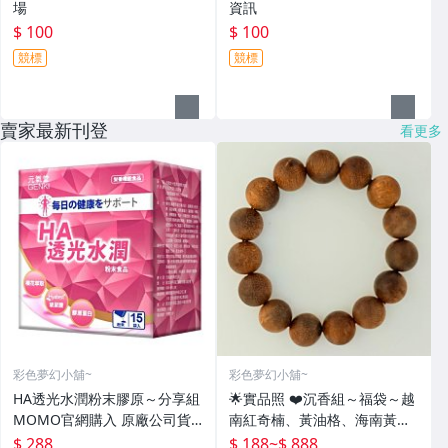
場
資訊
$ 100
$ 100
競標
競標
賣家最新刊登
看更多
彩色夢幻小舖~
彩色夢幻小舖~
HA透光水潤粉末膠原～分享組
🌟實品照 ❤️沉香組～福袋～越
MOMO官網購入 原廠公司貨
南紅奇楠、黃油格、海南黃花
～愛美愛漂亮的人必備保健品
梨、印尼黃奇楠、越南富森紅
$ 288
$ 188
~
$ 888