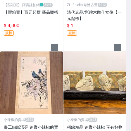
【壓箱寶】 阿寶託拍網
ZH Studio 歐洲古董
【壓箱寶】百元起標 藝品競標
清代真品/彩繪木雕仕女像【一
元起標】
$ 4,000
$ 1
競標
競標
小辣椒的賣場
小辣椒的賣場
畫工細膩漂亮 追蹤小辣椒的賣
稀缺精品 追蹤小辣椒 享有好物