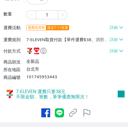
數量
運費活動
運費抵用券
週末7-11免運
運費規則
7-ELEVEN取貨付款【單件運費$38、消費滿
$5000免運費】、萊爾富取貨付款【單件運
付款方式
費$60、消費滿$5000免運費】、宅配/貨運
【單件運費$90、消費滿$8000免運費】、
全新品
商品狀況
郵局掛號【單件運費$70、消費滿$5000免
台北市
所在地區
運費】
101745953443
商品編號
7-ELEVEN 運費只要
38
元
不限金額、筆數，筆筆優惠無限次！