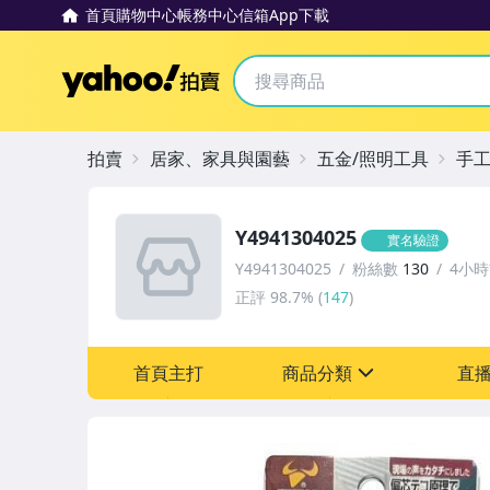
首頁
購物中心
帳務中心
信箱
App下載
Yahoo拍賣
拍賣
居家、家具與園藝
五金/照明工具
手
Y4941304025
實名驗證
Y4941304025
粉絲數
130
4小
正評
98.7%
(
147
)
首頁主打
商品分類
直
sign
圖書/影音/文具
汽機車精品百貨