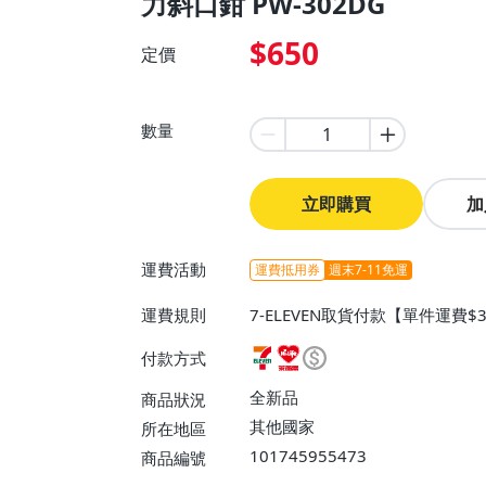
力斜口鉗 PW-302DG
$650
定價
數量
立即購買
加
運費活動
運費抵用券
週末7-11免運
運費規則
7-ELEVEN取貨付款【單件運費$
萊爾富取貨付款【單件運費$60】
付款方式
或消費滿$5000免運費】
全新品
商品狀況
其他國家
所在地區
101745955473
商品編號