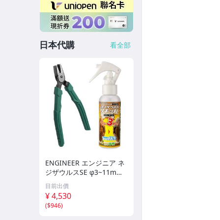
日本代購
看全部
ENGINEER エンジニア ネ
ジザウルスSE φ3~11mm
用 PZ-22 & 錆取り剤 ミス
目前出價
トタイプ 100g h
¥ 4,530
(
$946
)