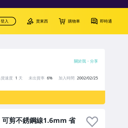
登入
賣東西
購物車
即時通
關於我
分享
出貨速度
1
天
未出貨率
6%
加入時間
2002/02/25
m 可剪不銹鋼線1.6mm 省