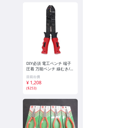
DIY必須 電工ペンチ 端子
圧着 万能ペンチ 線むき/配
線修理 ワイヤーストリッ
目前出價
パー ワイヤーカッター ワ
¥ 1,208
イヤカット 絶縁端子圧着
(
$253
)