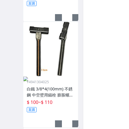
直購
Y4941304025
白鐵 3/8*4(100mm) 不銹
鋼 中空壁用錨栓 膨脹螺絲
中空壁虎 IT安卡 附法蘭螺
$ 100
~
$ 110
母(大突/小突) 一組
直購