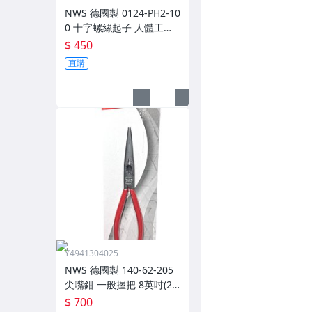
NWS 德國製 0124-PH2-10
0 十字螺絲起子 人體工學3
D握把 單支
$ 450
直購
Y4941304025
NWS 德國製 140-62-205
尖嘴鉗 一般握把 8英吋(20
5mm)
$ 700