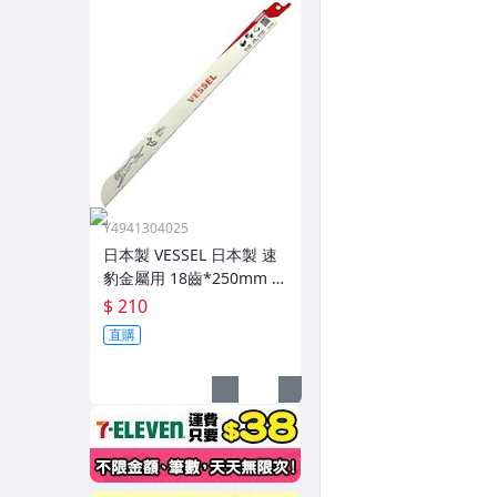
Y4941304025
日本製 VESSEL 日本製 速
豹金屬用 18齒*250mm 軍
刀鋸片 SBC-1825 一支
$ 210
直購