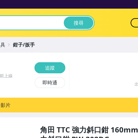
搜尋
工具
鉗子/扳手
追蹤
時前上線
即時通
播影片
角田 TTC 強力斜口鉗 160m