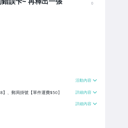
的錯誤卡~ 再釋出一張
0
$38】、郵局掛號【單件運費$50】