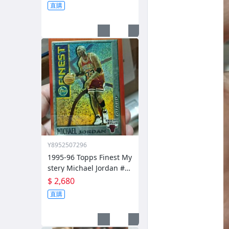
還在呦
直購
Y8952507296
1995-96 Topps Finest My
stery Michael Jordan #M
1 chrome 特卡 金屬卡
$ 2,680
直購