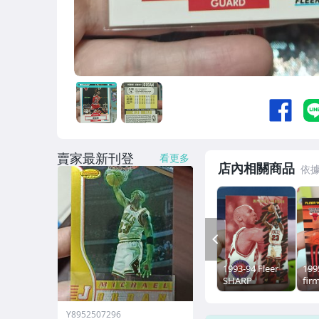
賣家最新刊登
看更多
店內相關商品
PREV
1993-94 Fleer
199
SHARP
fir
SHOOTER
#32
MICHAEL
Jo
Y8952507296
JORDAN ! 小 特
卡