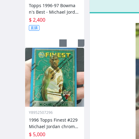
卡
Topps 1996-97 Bowma
n's Best - Michael Jordan
#80 chrome 特卡 金屬卡
$ 2,400
直購
Y8952507296
1996 Topps Finest #229
Michael Jordan chrome
特卡 金屬卡 w coating 膜
$ 5,000