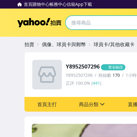
首頁
購物中心
帳務中心
信箱
App下載
Yahoo拍賣
拍賣
偶像、球員卡與郵幣
球員卡/其他收藏卡
Y8952507296
實名驗證
Y8952507296
粉絲數
170
1小
正評
100.0%
(
441
)
首頁主打
商品分類
直
sign
偶像、球員卡與郵幣