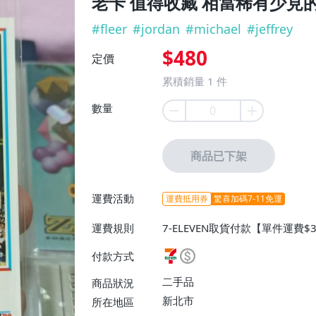
老卡 值得收藏 相當稀有少見
#
fleer
#
jordan
#
michael
#
jeffrey
$480
定價
累積銷量
1
件
數量
商品已下架
運費活動
運費抵用券
驚喜加碼7-11免運
運費規則
7-ELEVEN取貨付款【單件運費
付款方式
二手品
商品狀況
新北市
所在地區