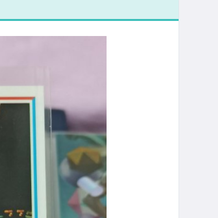
膜還在呦
屬卡