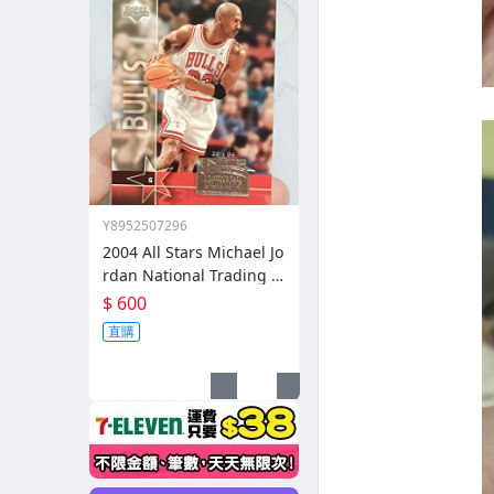
Y8952507296
2004 All Stars Michael Jo
rdan National Trading C
ard Day 特卡 UD-8
$ 600
直購