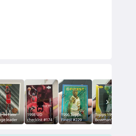
NEXT
3-94 Fleer
1998 UD
1996 Topps
Topps 1996-97
MI
uge leader
checklist #174
Finest #229
Bowman's Best
JO
4 MICHAEL
MICHAEL
Michael Jordan
- Michael
卡 H
RDAN 優質 老
JORDAN 少見 超
chrome 特卡 金
Jordan #80
thi
卡相佳
美 目錄卡
屬卡 w coating
chrome 特卡 金