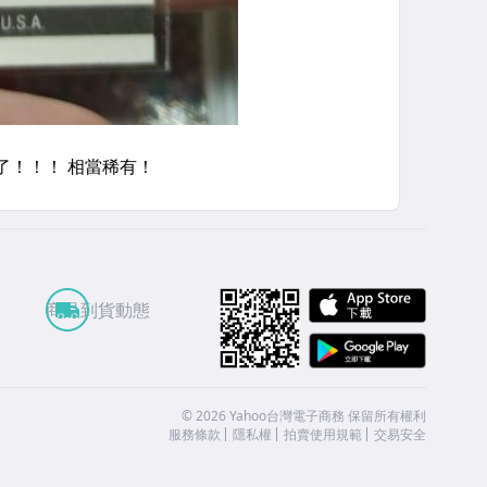
APP St
商品到貨動態
Google
©
2026
Yahoo台灣電子商務 保留所有權利
服務條款
隱私權
拍賣使用規範
交易安全