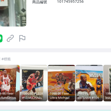
101745957256
商品編號
7-ELEVEN 運費只要
38
元
不限金額、筆數，筆筆優惠無限次！
5-96 Fleer
1996-97 FLEER
1998-99 Fleer
2002 FLEER
199
m fundation
#13 MICHAEL
Ultra Michael
exclusive #109
lea
3 Michael
JORDAN 少見的
Jordan #85 橫版
MICHAEL
#22
rdan 超美老
老卡 值得收藏
JORDAN
JO
members only
卡 