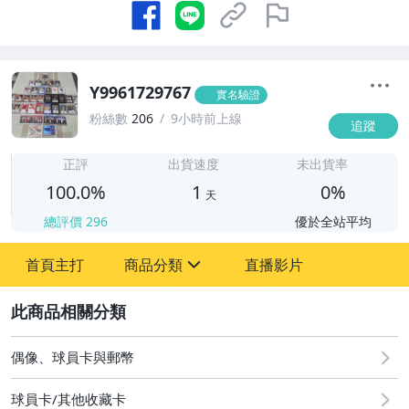
Y9961729767
實名驗證
粉絲數
206
9小時前上線
追蹤
1
正評
出貨速度
未出貨率
100.0%
1
0%
天
總評價
296
優於全站平均
首頁主打
商品分類
直播影片
sign
2
偶像、球員卡與郵幣
偶像、球員卡與郵幣
球員卡/其他收藏卡