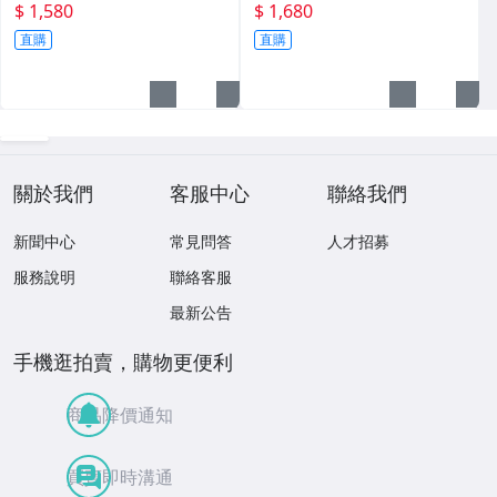
卡
簽名卡 限10
$ 1,580
$ 1,680
直購
直購
關於我們
客服中心
聯絡我們
新聞中心
常見問答
人才招募
服務說明
聯絡客服
最新公告
手機逛拍賣，購物更便利
商品降價通知
買賣即時溝通