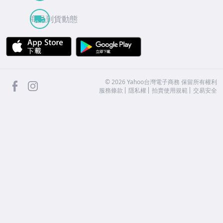
商品到貨動態
APP Store
Google Play
facebook
Instagram
©
2026
Yahoo台灣電子商務 保留所有權利
服務條款
隱私權
拍賣使用規範
交易安全