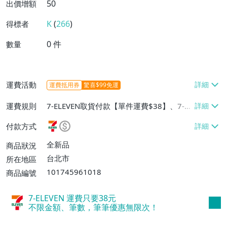
50
出價增額
K
(
266
)
得標者
0
件
數量
運費活動
運費抵用券
驚喜$99免運
運費規則
7-ELEVEN取貨付款【單件運費$38】、7-EL
EVEN取貨不付款【單件運費$38】、郵局掛
付款方式
號【單件運費$50】
全新品
商品狀況
台北市
所在地區
101745961018
商品編號
7-ELEVEN 運費只要
38
元
不限金額、筆數，筆筆優惠無限次！