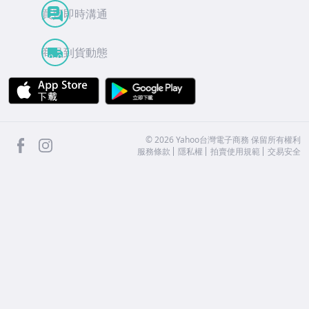
買賣即時溝通
商品到貨動態
APP Store
Google Play
facebook
Instagram
©
2026
Yahoo台灣電子商務 保留所有權利
服務條款
隱私權
拍賣使用規範
交易安全