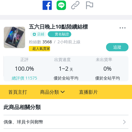
五六日晚上10點陸續結標
店鋪
實名驗證
粉絲數
3568
2小時前上線
追蹤
1
超人氣賣家
正評
出貨速度
未出貨率
100.0%
1~2
0%
天
總評價
11575
優於全站平均
優於全站平均
首頁主打
商品分類
直播影片
sign
2
直購 - NBA PRIZM 新秀 RC
08/07 (五) 結標
偶像、球員卡與郵幣
08/08 (六) 結標