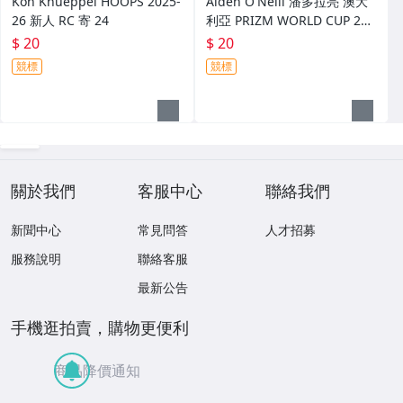
Kon Knueppel HOOPS 2025-
Aiden O'Neill 潘多拉亮 澳大
26 新人 RC 寄 24
利亞 PRIZM WORLD CUP 202
6 世界杯 新人 RC 寄 25
$ 20
$ 20
競標
競標
關於我們
客服中心
聯絡我們
新聞中心
常見問答
人才招募
服務說明
聯絡客服
最新公告
手機逛拍賣，購物更便利
商品降價通知