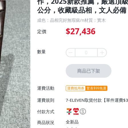
作，2025新款推薦，嚴選頂級料
公分，收藏級品相，文人必備 
成色：品相完好無瑕疵/n材質：實木
$27,436
定價
數量
商品已下架
運費活動
運費抵用券
驚喜$99免運
運費規則
7-ELEVEN取貨付款【單件運費$
ELEVEN取貨不付款【免運費】
付款方式
或消費滿$1298免運費】、宅配
$1598免運費】
全新品
商品狀況