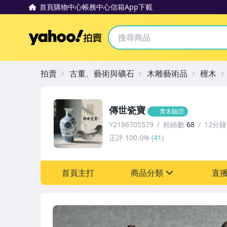
首頁
購物中心
帳務中心
信箱
App下載
Yahoo拍賣
拍賣
古董、藝術與礦石
木雕藝術品
檀木
傳世瓷寶
實名驗證
Y2186705579
粉絲數
68
12分
正評
100.0%
(
41
)
首頁主打
商品分類
直
sign
圖書/影音/文具
古董、藝術與礦石