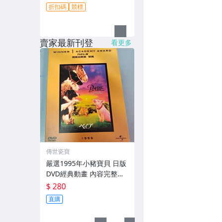
折扣碼
競標
賣家最新刊登
看更多
傳世瓷寶
嚴選1995年小豬寶貝 日版
DVD經典動畫 內容完整雙
音雙譯 小豬寶貝 DVD 奧斯
$ 280
卡視覺效果獲獎 動物電影
直購
雙語配音字幕