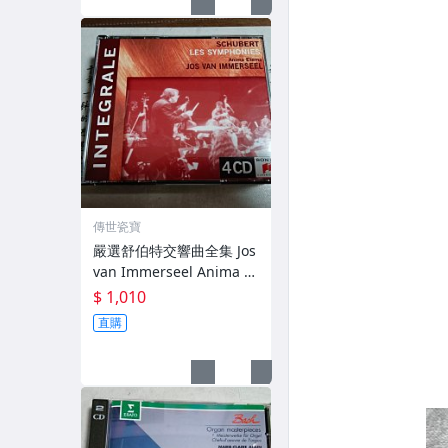
傳世瓷寶
嚴選舒伯特交響曲全集 Jos
van Immerseel Anima Et
erna 4CD 索尼古典版 新
$ 1,010
品盤面光潔 報告正常 聽覺
直購
無損 本真樂派精心錄