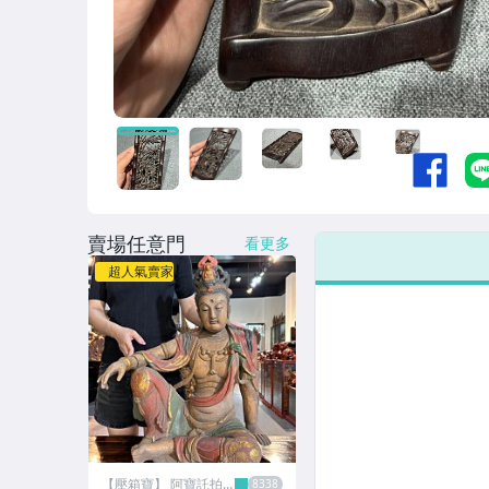
賣場任意門
看更多
超人氣賣家
【壓箱寶】 阿寶託拍