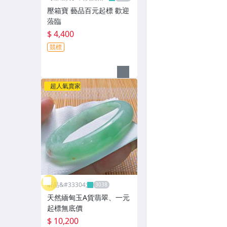
網
壓箱寶 藝品百元起標 歡迎
蒞臨
$ 4,400
競標
超人氣賣家
昕品&#33304;
天然緬甸玉A貨翡翠、一元
起標無底價
$ 10,200