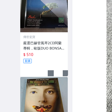
傳世瓷寶
嚴選巴赫管風琴2CD阿蘭
專輯，歐版DUO BONSAI
系列，盤面如新，音質優
$ 510
良 名曲全錄 詳細樂迷必收
直購
巴赫 管風琴 曲集