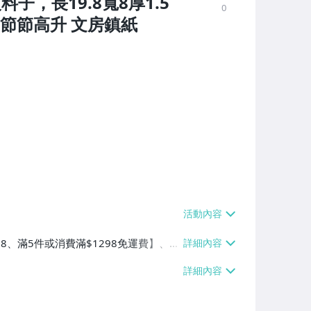
子，長19.8寬8厚1.5
0
節節高升 文房鎮紙
38、滿5件或消費滿$1298免運費】、7-
、萊爾富取貨付款【單件運費$60、滿5件
/貨運【單件運費$120、滿5件或消費滿