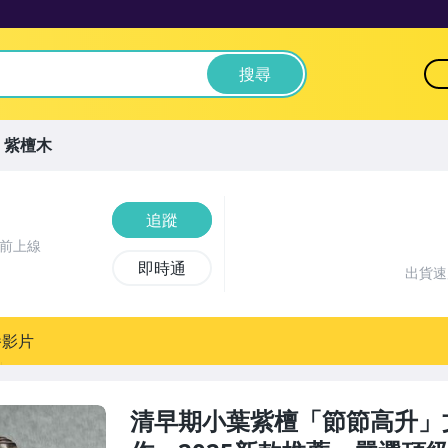
搜尋
紫檀木
追蹤
鐘前上線
即時通
出貨
播影片
清早期小葉紫檀「節節高升」