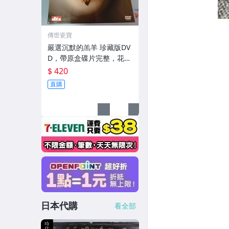
傳世瓷寶
嚴選沉默的羔羊 珍藏版DV
D，帶原盒碟片完整，花絮
隨附，全新未損，品味之
$ 420
選限量推薦 懸疑影視 收藏
直購
佳品 原裝DVD
日本代購
看全部