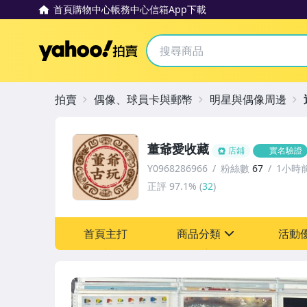
首頁
購物中心
帳務中心
信箱
App下載
Yahoo拍賣
拍賣
偶像、球員卡與郵幣
明星與偶像周邊
董爺愛收藏
店鋪
實名驗證
Y0968286966
粉絲數
67
1小時
正評
97.1%
(
32
)
首頁主打
商品分類
活動
sign
其它
[全店] 618購物節
[全店] 粉絲專享