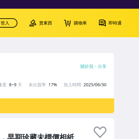
登入
賣東西
購物車
即時通
關於我
分享
速度
8~9
天
未出貨率
17%
加入時間
2025/06/30
A3，早期珍藏未標價相紙