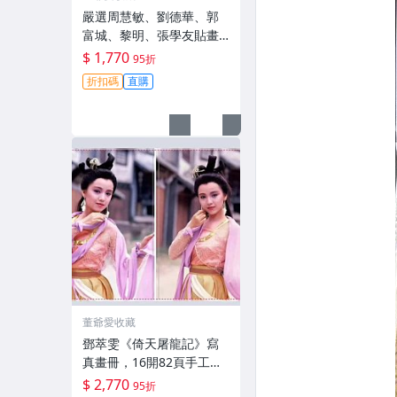
嚴選周慧敏、劉德華、郭
富城、黎明、張學友貼畫
收藏冊，九成新，誠意推
$ 1,770
95折
薦 貼畫 收藏 冊本
折扣碼
直購
董爺愛收藏
鄧萃雯《倚天屠龍記》寫
真畫冊，16開82頁手工裝
訂 倚天屠龍記 寫真 畫冊
$ 2,770
95折