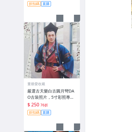
折扣碼
直購
董爺愛收藏
嚴選古天樂白古圓月彎DA
O古裝照片，5寸彩照專屬
收藏，相片滿包優惠，請
$ 250
76折
慎購。 圓月 彪DAO 照片
折扣碼
直購
古裝