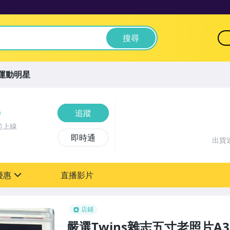
搜尋
運動明星
追蹤
前上線
即時通
出貨
優惠
直播影片
sign
店鋪
嚴選Twins雜志五寸老照片