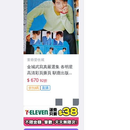
董爺愛收藏
金城武寫真嚴選集 各明星
高清彩頁撕頁 馴鹿出版社
推薦 明星偶像收藏 寫真 撕
$ 670
92折
頁 彩頁
折扣碼
直購