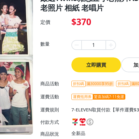
老照片 相紙 老唱片
$370
定價
數量
立即購買
加
商品活動
折扣碼
滿30000享95折
折扣碼
滿80
運費活動
運費抵用券
驚喜加碼7-11免運
運費規則
7-ELEVEN取貨付款【單件運費$
ELEVEN取貨不付款【免運費】
付款方式
或消費滿$1298免運費】、宅配
$1598免運費】
全新品
商品狀況