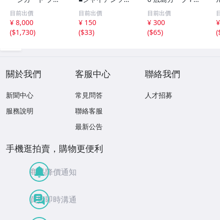
ジル
カード■2013 読
MIER EDITION
目前出價
目前出價
目前出價
売巨人軍 球団配
小園海斗 /50枚限
¥ 8,000
¥ 150
¥ 300
¥
布プレゼント・新
定 インサートカ
(
$1,730
)
(
$33
)
(
$65
)
(
品未開封■読売ジ
ード TIME TO SH
C
ャイアンツ■
INE エポック
關於我們
客服中心
聯絡我們
新聞中心
常見問答
人才招募
服務說明
聯絡客服
最新公告
手機逛拍賣，購物更便利
商品降價通知
買賣即時溝通