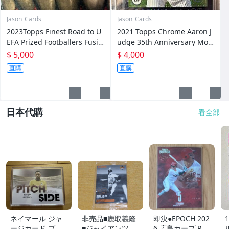
Jason_Cards
Jason_Cards
2023Topps Finest Road to U
2021 Topps Chrome Aaron J
EFA Prized Footballers Fusio
udge 35th Anniversary Mojo
n Blue Red Luka Modric /50
/199
$ 5,000
$ 4,000
直購
直購
日本代購
看全部
ネイマール ジャ
非売品■鹿取義隆
即決●EPOCH 202
ージカード ブラ
■ジャイアンツOB
6 広島カープ PRE