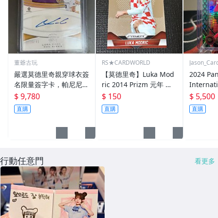
董爺古玩
RS★CARDWORLD
Jason_Car
嚴選莫德里奇親穿球衣簽
【莫德里奇】Luka Mod
2024 Pan
名限量簽字卡，帕尼尼C
ric 2014 Prizm 元年 Wo
Internat
hronicles系列49編皇家
rld Cup 世界盃 金屬卡
ahomes 
$ 9,780
$ 150
$ 5,500
冠軍款 Luka Modric收
club leve
直購
直購
直購
藏推薦足球紀念卡 Chro
nicles 皇冠
行動任意門
看更多