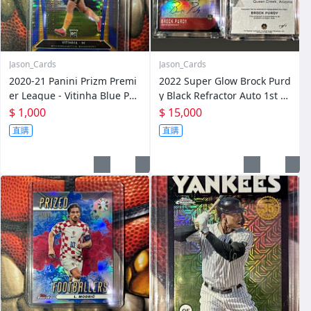
Jason_Cards
Jason_Cards
2020-21 Panini Prizm Premi
2022 Super Glow Brock Purd
er League - Vitinha Blue Pul
y Black Refractor Auto 1st E
sar Prizm RC
VER 1/1
$ 1,000
$ 15,000
直購
直購