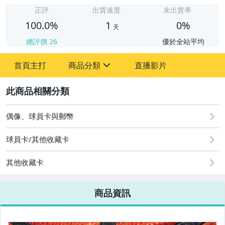
1
正評
出貨速度
未出貨率
100.0%
1
0%
天
總評價
26
優於全站平均
首頁主打
商品分類
直播影片
sign
2
玩具、模型與公仔
偶像、球員卡與郵幣
偶像、球員卡與郵幣
運動、戶外與休閒
球員卡/其他收藏卡
其他收藏卡
商品資訊