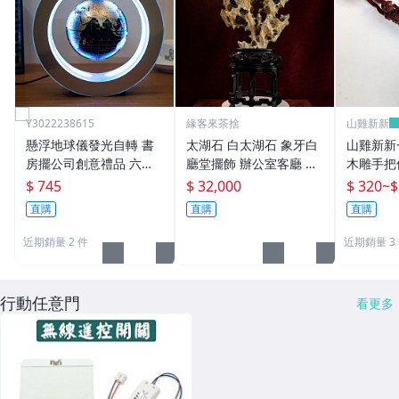
Y3022238615
緣客來茶捨
山雞新新
懸浮地球儀發光自轉 書
太湖石 白太湖石 象牙白
山雞新新
房擺公司創意禮品 六一
廳堂擺飾 辦公室客廳 高
木雕手把
禮物 商務禮品
62cm
身盤玩把
$ 745
$ 32,000
$ 320
~
$
擺設
直購
直購
直購
近期銷量 2 件
近期銷量 3
行動任意門
看更多