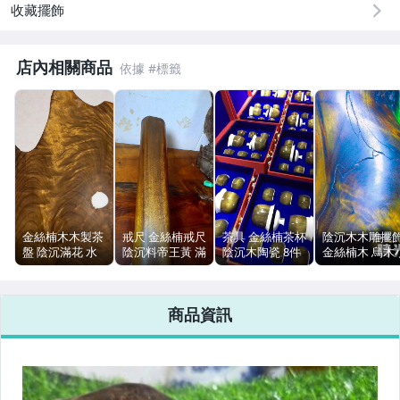
收藏擺飾
男性精品與服飾
店內相關商品
女裝與服飾配件
手錶與飾品配件
女包精品與女鞋
相機、攝影與周邊
運動、戶外與休閒
金絲楠木木製茶
戒尺 金絲楠戒尺
茶具 金絲楠茶杯
陰沉木木雕擺
盤 陰沉滿花 水
陰沉料帝王黃 滿
陰沉木陶瓷 8件
金絲楠木 烏木
波紋 芝麻瘤 無
金絲果香
套 公道杯 30ml
墩 高17cm 直
漆無蠟 厚1.5cm
41.2cm
四川雅安
13cm 樹結裂紋
商品資訊