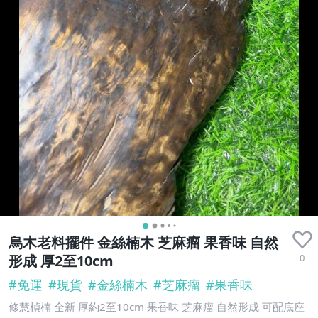
烏木老料擺件 金絲楠木 芝麻瘤 果香味 自然
0
形成 厚2至10cm
#
免運
#
現貨
#
金絲楠木
#
芝麻瘤
#
果香味
修慧楨楠 全新 厚約2至10cm 果香味 芝麻瘤 自然形成 可配底座