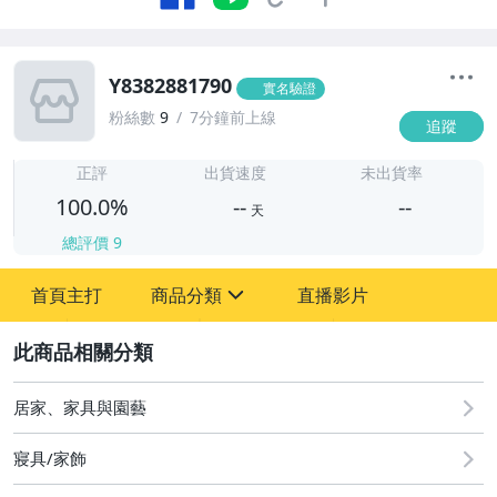
Y8382881790
實名驗證
粉絲數
9
7分鐘前上線
追蹤
-
-
正評
出貨速度
未出貨率
100.0%
--
--
天
總評價
9
-
首頁主打
商品分類
直播影片
-
sign
圖書/影音/文具
2
古董、藝術與礦石
居家、家具與園藝
居家、家具與園藝
寢具/家飾
偶像、球員卡與郵幣