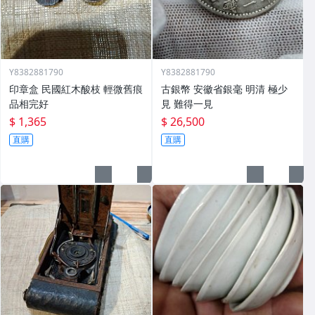
Y8382881790
Y8382881790
印章盒 民國紅木酸枝 輕微舊痕
古銀幣 安徽省銀毫 明清 極少
品相完好
見 難得一見
$ 1,365
$ 26,500
直購
直購