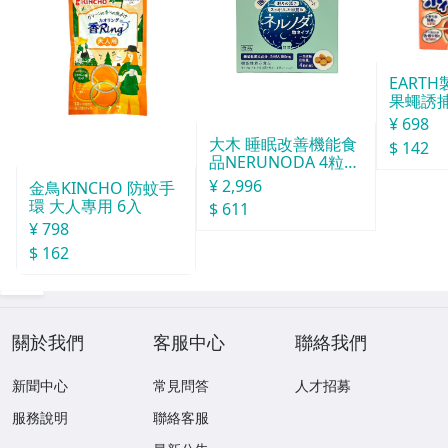
EART
果蠅誘捕
¥ 698
大木 睡眠改善機能食
$ 142
品NERUNODA 4粒22
袋
¥ 2,996
金鳥KINCHO 防蚊手
環 大人專用 6入
$ 611
¥ 798
$ 162
關於我們
客服中心
聯絡我們
新聞中心
常見問答
人才招募
服務說明
聯絡客服