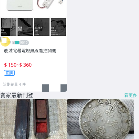
雁渟屋
改裝電器電燈無線遙控開關
$ 150
~
$ 360
直購
近期銷量 4 件
賣家最新刊登
看更多