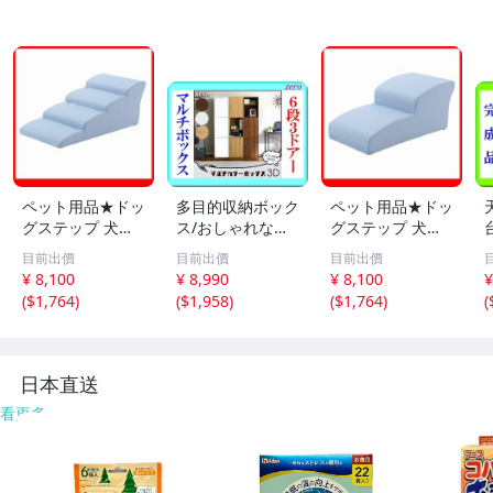
ペット用品★ドッ
多目的収納ボック
ペット用品★ドッ
グステップ 犬用
ス/おしゃれなマ
グステップ 犬用
階段4段タイプ/胴
ルチカラーボック
階段2段タイプ/小
目前出價
目前出價
目前出價
長 短足 超小型犬
ス 6段3枚扉/キャ
型 中型犬用 豆柴
¥ 8,100
¥ 8,990
¥ 8,100
¥
用 ミニチュアダ
ビネット 飾り棚
他/ソファ ベッド
(
$1,764
)
(
$1,958
)
(
$1,764
)
(
ックスフンド 他/
本棚 テレビ台 食
の上り下り/日本
ソファ の上り下
器棚/ダークブラ
製 PVCレザー 完
に/ライトブルー/
ウン/新品 即決/a
成品/ライトブル
a4
3
ー/a4
日本直送
看更多