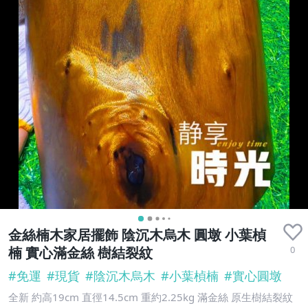
金絲楠木家居擺飾 陰沉木烏木 圓墩 小葉楨
0
楠 實心滿金絲 樹結裂紋
#
免運
#
現貨
#
陰沉木烏木
#
小葉楨楠
#
實心圓墩
全新 約高19cm 直徑14.5cm 重約2.25kg 滿金絲 原生樹結裂紋