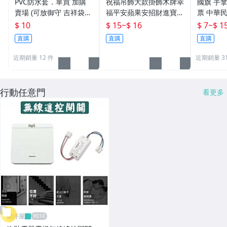
PVC防水套．單買 加購
祝福吊飾大款掛飾木牌幸
國旗 手
賣場 (可放御守 吉祥袋
福平安蘋果安招財進寶健
票 中華民
票卡) 【鹿府文創 F03 】
康贈品禮物結緣品
升旗 選
$ 10
$ 15
~
$ 16
$ 7
~
$ 1
台灣加油
直購
直購
直購
美國手搖
近期銷量 12 件
近期銷量 31
行動任意門
看更多
雁渟屋