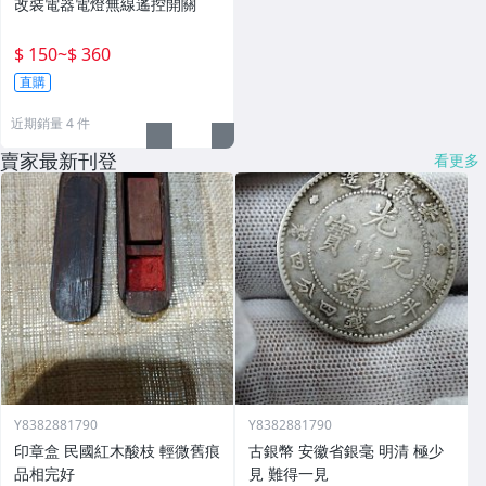
改裝電器電燈無線遙控開關
$ 150
~
$ 360
直購
近期銷量 4 件
賣家最新刊登
看更多
Y8382881790
Y8382881790
印章盒 民國紅木酸枝 輕微舊痕
古銀幣 安徽省銀毫 明清 極少
品相完好
見 難得一見