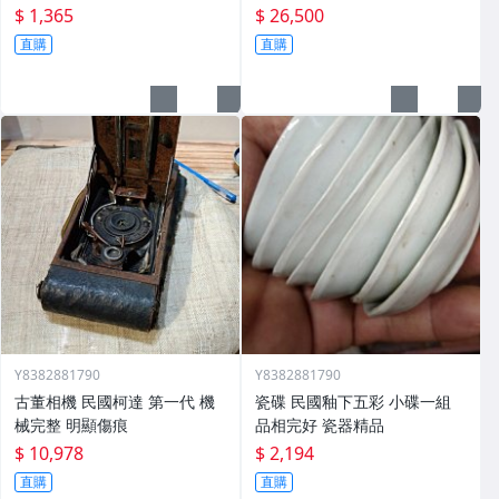
$ 1,365
$ 26,500
直購
直購
Y8382881790
Y8382881790
古董相機 民國柯達 第一代 機
瓷碟 民國釉下五彩 小碟一組
械完整 明顯傷痕
品相完好 瓷器精品
$ 10,978
$ 2,194
直購
直購