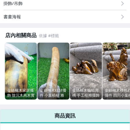
掛飾/吊飾
男性精品與服飾
書畫海報
女裝與服飾配件
手錶與飾品配件
店內相關商品
女包精品與女鞋
相機、攝影與周邊
運動、戶外與休閒
金絲楠木家居擺
金絲楠木橫財擺
金絲楠木蝙蝠壽
金絲楠木根包
飾 陰沉木烏木實
件 小葉楨楠 雅
桃 手工根雕擺飾
擺件 四川小葉
心圓墩 滿金絲
安老料 水波紋菊
32x18x16cm
楠 手工根雕 蓮
高16cm
花瘤 直徑7cm
花白鷺 40cm
商品資訊