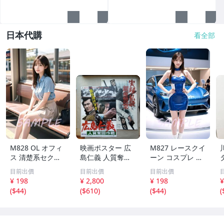
日本代購
看全部
M828 OL オフィ
映画ポスター 広
M827 レースクイ
ス 清楚系セクシ
島仁義 人質奪回
ーン コスプレ 清
ーグラビア 【限
作戦実録私設銀座
楚系セクシーグラ
目前出價
目前出價
目前出價
定1点】 次世代AI
警察 松方弘樹 小
ビア 【限定1点】
¥ 198
¥ 2,800
¥ 198
¥
美女 A4 高画質
林旭安藤昇梅宮辰
次世代AI美女 A4
(
$44
)
(
$610
)
(
$44
)
(
ポスター 美乳 美
夫Ｂ２サイズの2
高画質 ポスター
尻 リアル アダル
枚セット
美乳 美尻 リアル
ト
アダルト