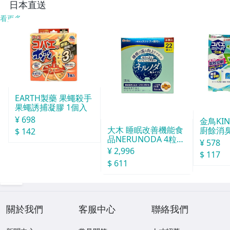
日本直送
看更多
EARTH製藥 果蠅殺手
果蠅誘捕凝膠 1個入
¥ 698
金鳥KI
大木 睡眠改善機能食
廚餘消臭
$ 142
品NERUNODA 4粒22
分
¥ 578
袋
¥ 2,996
$ 117
$ 611
關於我們
客服中心
聯絡我們