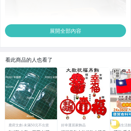
展開全部內容
看此商品的人也看了
鹿府文創-未滿50元不出貨
好幸運居家飾品
飄揚生活
附發票