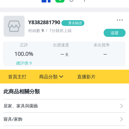
Y8382881790
實名驗證
粉絲數
9
7分鐘前上線
追蹤
-
-
正評
出貨速度
未出貨率
100.0%
--
--
天
總評價
9
-
首頁主打
商品分類
直播影片
-
sign
圖書/影音/文具
2
古董、藝術與礦石
居家、家具與園藝
居家、家具與園藝
寢具/家飾
偶像、球員卡與郵幣