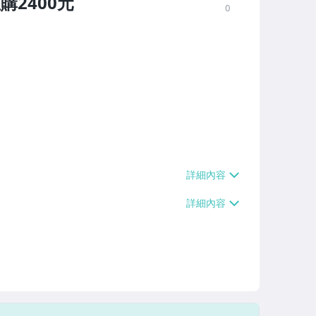
直購2400元
0