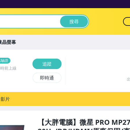
搜尋
)液晶螢幕
名驗證
追蹤
小時前上線
即時通
播影片
【大胖電腦】微星 PRO MP27