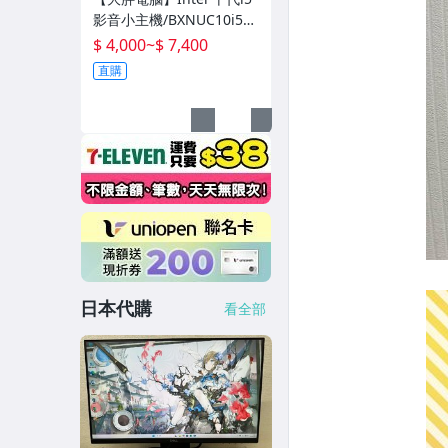
影音小主機/BXNUC10i5F
NH2/DDR4/HDMI/保固60
$ 4,000
~
$ 7,400
天/直購4000元起
直購
日本代購
看全部