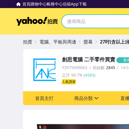
首頁
購物中心
帳務中心
信箱
App下載
Yahoo拍賣
拍賣
電腦、平板與周邊
螢幕
27吋(含以上
創思電腦 二手零件買賣
實
Y3575099063
粉絲數
2845
14
正評
99.7%
(
4583
)
人氣賣家
首頁主打
商品分類
直
sign
電腦、平板與周邊
電玩遊戲與主機