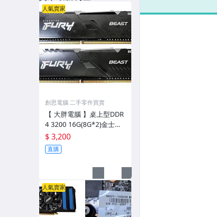
人氣賣家
創思電腦 二手零件買賣
【 大胖電腦 】桌上型DDR
4 3200 16G(8G*2)金士頓
RGB記憶體2入組(KF432C
$ 3,200
16BBAK2/16) 終生保固/
直購
直購價3200元
人氣賣家