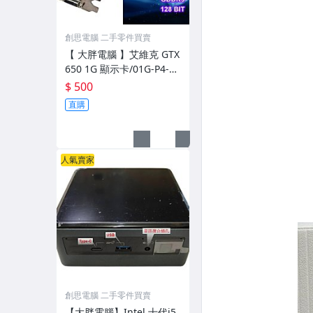
創思電腦 二手零件買賣
【 大胖電腦 】艾維克 GTX
650 1G 顯示卡/01G-P4-26
52-KR/128BIT/DDR5/保固
$ 500
30天/直購價500元
直購
人氣賣家
創思電腦 二手零件買賣
【大胖電腦】Intel 十代i5