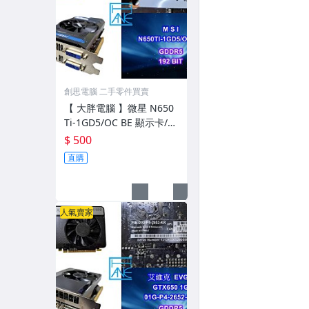
創思電腦 二手零件買賣
【 大胖電腦 】微星 N650
Ti-1GD5/OC BE 顯示卡/19
2BIT/DDR5/保固30天/直
$ 500
購價500元
直購
人氣賣家