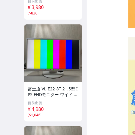
目前出價
Sub DVI Displayport 中古
¥ 3,980
液晶モニター 送料無料②
(
$836
)
富士通 VL-E22-8T 21.5型 I
PS FHDモニター ワイド デ
ィスプレイ 1920x1080 D-
目前出價
Sub DVI Displayport 中古
¥ 4,980
液晶モニター 送料無料
(
$1,046
)