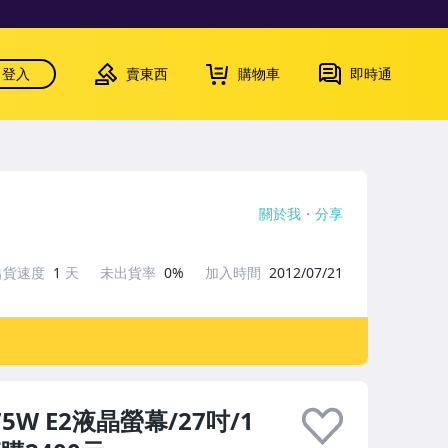
登入
賣東西
購物車
即時通
關於我
分享
出貨速度
1
天
未出貨率
0%
加入時間
2012/07/21
5W E2液晶螢幕/27吋/1