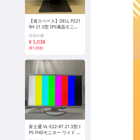
【省スペース】DELL P221
9H 21.5型 IPS液晶モニタ
ー MFF 3辺極細フレーム
目前出價
HDMI/DP/VGA デル純正マ
¥ 5,038
イクロPC収納一体型スタ
(
$1,058
)
ンド付
富士通 VL-E22-8T 21.5型 I
PS FHDモニター ワイド デ
ィスプレイ 1920x1080 D-