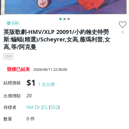
店鋪
英版歌劇-HMV/XLP 20091/小約翰史特勞
0
斯:蝙蝠(精選)/Scheyrer,女高,薇瑪利普,女
高,等/阿克曼
競標
競標已結束
2026/06/11 22:36:00
$1
結標價格
1
次出價
20
出價增額
Vet Dr JCL
(
552
)
得標者
0
件
數量