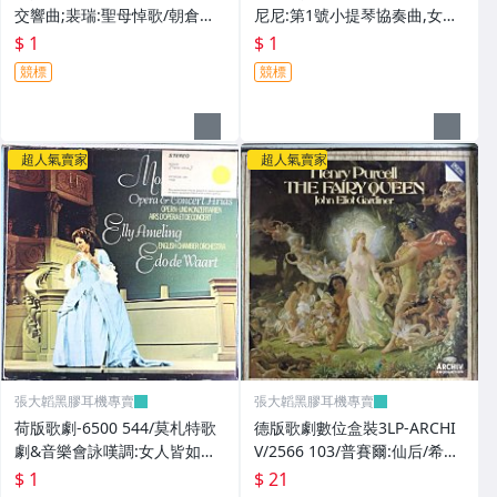
交響曲;裴瑞:聖母悼歌/朝倉真
尼尼:第1號小提琴協奏曲,女巫
紀子,次女高音/史崔克蘭-日本
之舞/阿卡多,小提/杜特華-倫敦
$ 1
$ 1
愛樂交響
愛樂
競標
競標
超人氣賣家
超人氣賣家
張大韜黑膠耳機專賣
張大韜黑膠耳機專賣
荷版歌劇-6500 544/莫札特歌
德版歌劇數位盒裝3LP-ARCHI
劇&音樂會詠嘆調:女人皆如此,
V/2566 103/普賽爾:仙后/希莉,
等/艾梅林,女高,鮑德溫,鋼琴/迪
女高;潘洛斯,男高等/賈第納-英
$ 1
$ 21