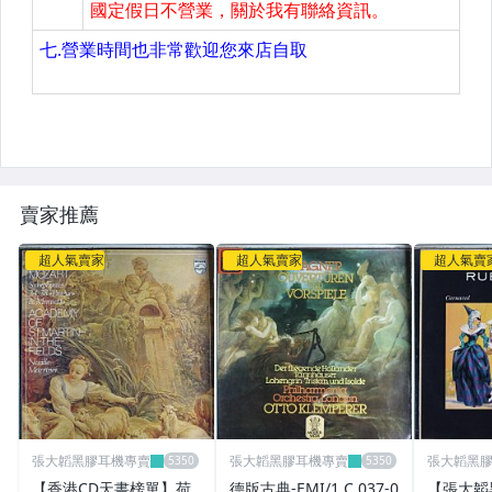
賣家推薦
超人氣賣家
超人氣賣家
超人氣賣
張大韜黑膠耳機專賣
張大韜黑膠耳機專賣
張大韜黑
【香港CD天書榜單】荷
德版古典-EMI/1 C 037-0
【張大韜