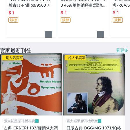
版古典-Philips/9500 79
3 459/華格納序曲:漂泊
典-RCA/S
1/莫札特:34號&38號
的荷蘭人,唐懷瑟,羅恩格
狂歡節,幻
$ 1
$ 1
$ 1
「布拉格」交響曲,小步
林第1&3幕前奏曲,崔斯
賓斯坦,
競標
競標
競標
舞曲/馬利
坦與伊
賣家最新刊登
看更多
超人氣賣家
超人氣賣家
張大韜黑膠耳機專賣
張大韜黑膠耳機專賣
古典-CRI/CRI 133/穆爾:A大調
日版古典-DGG/MG 1071/帕格