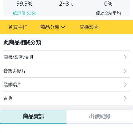
99.9%
2~3
0%
天
總評價
5350
優於全站平均
首頁主打
商品分類
直播影片
sign
2
圖書/影音/文具
一元起標唱片
音樂與影片
二手黑膠-西洋
黑膠唱片清洗/配件
黑膠唱片
唱頭/唱針
古典
黑膠唱盤/唱機
商品資訊
出價紀錄
耳機-鐵三角Audio-Technica
耳機-Beyerdynamic