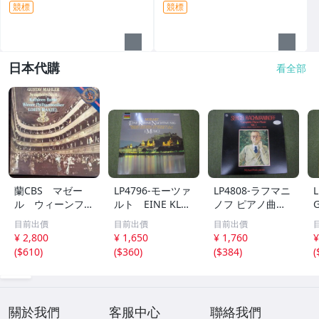
華特-英國室內樂團
國巴洛克獨
競標
競標
日本代購
看全部
蘭CBS マゼー
LP4796-モーツァ
LP4808-ラフマニ
ル ウィーンフィ
ルト EINE KLEI
ノフ ピアノ曲全
ル バトル マー
NE NACHTMUSI
集 第１集 非売
目前出價
目前出價
目前出價
ラー 交響曲第４
K
品
¥ 2,800
¥ 1,650
¥ 1,760
¥
番 マゼール絶頂
(
$610
)
(
$360
)
(
$384
)
(
期の録音
關於我們
客服中心
聯絡我們