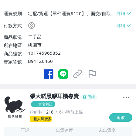
運費規則
宅配/貨運【單件運費$120】、面交/自取/
不寄送【免運費】、離島配送【單件運費$3
付款方式
00】
二手品
商品狀況
桃園市
所在地區
101745965852
商品編號
B911Z6460
賣家貨號
張大韜黑膠耳機專賣
店鋪
實名驗證
粉絲數
1218
6小時前上線
追蹤
2
超人氣賣家
正評
出貨速度
未出貨率