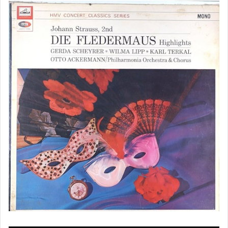
耳機-Final
耳機-GRADO
耳機-飛利浦Philips
耳機-PaMu
耳機-SOUNDPEATS
耳機-SHURE
耳機-SENNHEISER
補結帳專用(非該帳號勿下標)
其它