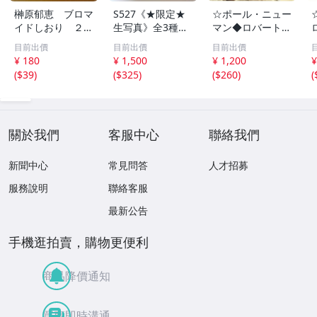
榊原郁恵 ブロマ
S527《★限定★
☆ポール・ニュー
イドしおり ２枚
生写真》全3種セ
マン◆ロバート・
組 レトロ 送料
ット【井口裕香】
レッドフォード◆
目前出價
目前出價
目前出價
１１０円 未開封
FLASH（フラッシ
サイン入り写真◆
¥ 180
¥ 1,500
¥ 1,200
¥
ュ）2026年8月18
30x20㎝☆
(
$39
)
(
$325
)
(
$260
)
(
日・25日合併号
★セブンネット限
定特典★ ☆送料
一律☆
關於我們
客服中心
聯絡我們
新聞中心
常見問答
人才招募
服務說明
聯絡客服
最新公告
手機逛拍賣，購物更便利
商品降價通知
買賣即時溝通