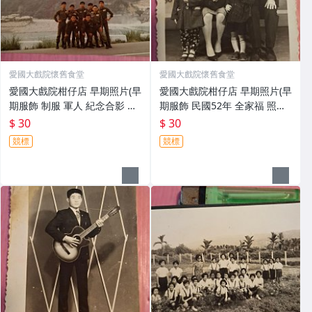
愛國大戲院懷舊食堂
愛國大戲院懷舊食堂
愛國大戲院柑仔店 早期照片(早
愛國大戲院柑仔店 早期照片(早
期服飾 制服 軍人 紀念合影 現
期服飾 民國52年 全家福 照相
況賣)K 969
館手繪布景 紀念合影 現況賣)K
$ 30
$ 30
969
競標
競標