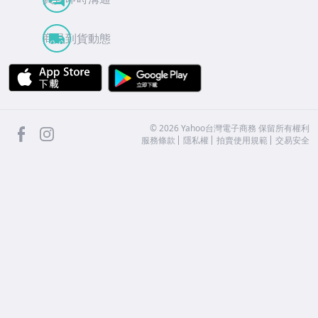
商品到貨動態
APP Store
Google Play
facebook
Instagram
©
2026
Yahoo台灣電子商務 保留所有權利
服務條款
隱私權
拍賣使用規範
交易安全