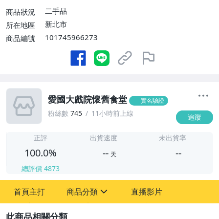
二手品
商品狀況
新北市
所在地區
101745966273
商品編號
愛國大戲院懷舊食堂
實名驗證
粉絲數
745
11小時前上線
追蹤
-
-
正評
出貨速度
未出貨率
100.0%
--
--
天
總評價
4873
-
首頁主打
商品分類
直播影片
-
sign
古董、藝術與礦石