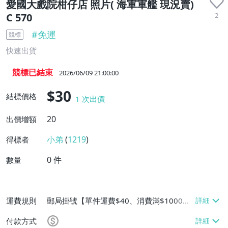
愛國大戲院柑仔店 照片( 海軍軍艦 現況賣)
2
C 570
#
免運
競標
快速出貨
競標已結束
2026/06/09 21:00:00
$30
結標價格
1
次出價
20
出價增額
小弟
(
1219
)
得標者
0
件
數量
運費規則
郵局掛號【單件運費$40、消費滿$1000免
運費】
付款方式