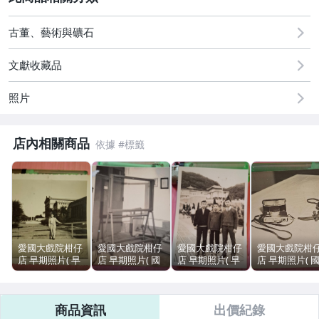
2
古董、藝術與礦石
文獻收藏品
照片
店內相關商品
愛國大戲院柑仔
愛國大戲院柑仔
愛國大戲院柑仔
愛國大戲院柑
店 早期照片( 早
店 早期照片( 國
店 早期照片( 早
店 早期照片( 
期服飾 老建築
立臺灣大學土木
期服飾 紀念合影
立臺灣大學土
紀念留影 現況
工程儀器設備像
現況賣)J 762
工程儀器設備
賣)J 269
片 現況賣)J 695
片 照相機 現況
商品資訊
出價紀錄
賣)J 660