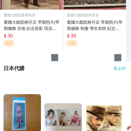
愛國大戲院懷舊食堂
愛國大戲院懷舊食堂
愛國大戲院柑仔店 早期照片(早
愛國大戲院柑仔店 早期照片(早
期服飾 吉他 紀念留影 現況賣)
期服飾 制服 學生老師 紀念合
K 967
影 現況賣)K 966
$ 30
$ 30
競標
競標
日本代購
看全部