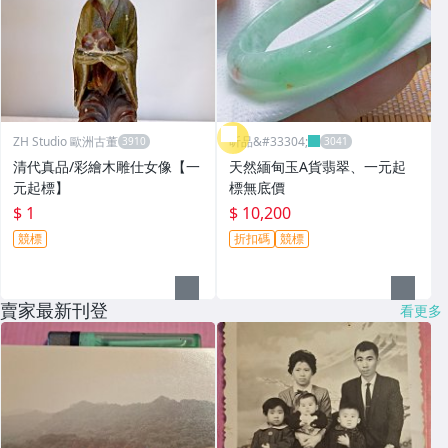
ZH Studio 歐洲古董
昕品&#33304;
清代真品/彩繪木雕仕女像【一
天然緬甸玉A貨翡翠、一元起
元起標】
標無底價
$ 1
$ 10,200
競標
折扣碼
競標
賣家最新刊登
看更多