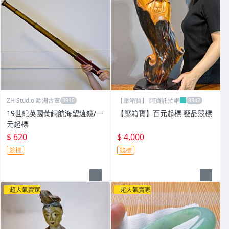
ZH Studio 歐洲古董
【壓箱寶】 阿寶託拍網
19世紀英國黃銅航海望遠鏡/一
【壓箱寶】百元起標 藝品競標
元起標
$ 620
$ 4,000
競標
競標
超人氣賣家
超人氣賣家